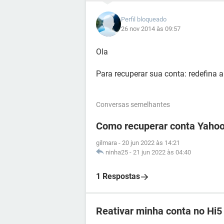
Perfil bloqueado
26 nov 2014 às 09:57
Ola
Para recuperar sua conta: redefina 
Conversas semelhantes
Como recuperar conta Yahoo
gilmara
-
20 jun 2022 às 14:21
ninha25
-
21 jun 2022 às 04:40
1 Respostas
Reativar minha conta no Hi5