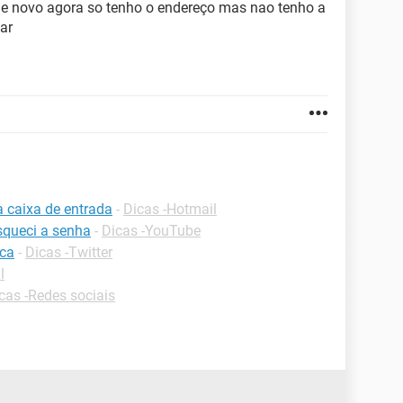
 de novo agora so tenho o endereço mas nao tenho a
ar
a caixa de entrada
-
Dicas -Hotmail
squeci a senha
-
Dicas -YouTube
ica
-
Dicas -Twitter
l
cas -Redes sociais