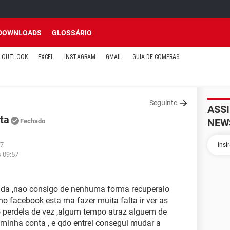
DOWNLOADS
GLOSSÁRIO
OUTLOOK
EXCEL
INSTAGRAM
GMAIL
GUIA DE COMPRAS
Seguinte
ASS
ta
NEW
Fechado
57
s 09:57
ada ,nao consigo de nenhuma forma recuperalo
o facebook esta ma fazer muita falta ir ver as
 perdela de vez ,algum tempo atraz alguem de
minha conta , e qdo entrei consegui mudar a