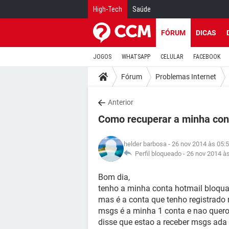
High-Tech
Saúde
FÓRUM
DICAS
JOGOS
WHATSAPP
CELULAR
FACEBOOK
Fórum
Problemas Internet
Anterior
Como recuperar a minha con
helder barbosa
- 26 nov 2014 às 05:
Perfil bloqueado -
26 nov 2014 à
Bom dia,
tenho a minha conta hotmail bloqu
mas é a conta que tenho registrado n
msgs é a minha 1 conta e nao quero
disse que estao a receber msgs ada 