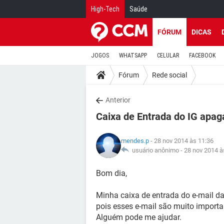
High-Tech
Saúde
FÓRUM
DICAS
JOGOS
WHATSAPP
CELULAR
FACEBOOK
Fórum
Rede social
Anterior
Caixa de Entrada do IG apa
mendes.p
- 28 nov 2014 às 11:36
usuário anônimo -
28 nov 2014 à
Bom dia,
Minha caixa de entrada do e-mail da 
pois esses e-mail são muito importan
Alguém pode me ajudar.