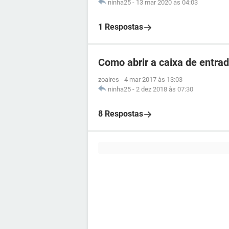
ninha25
-
13 mar 2020 às 04:03
1 Respostas
Como abrir a caixa de entra
zoaires
-
4 mar 2017 às 13:03
ninha25
-
2 dez 2018 às 07:30
8 Respostas