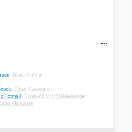
trada
-
Dicas -Hotmail
il
cebook
-
Dicas -Facebook
do Hotmail
-
Dicas -WLM/MSN Messenger
Dicas -Hardware