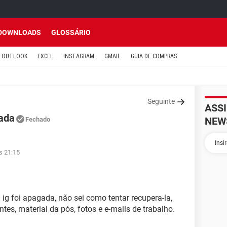
DOWNLOADS
GLOSSÁRIO
OUTLOOK
EXCEL
INSTAGRAM
GMAIL
GUIA DE COMPRAS
Seguinte
ASS
gada
NEW
Fechado
s 21:15
ig foi apagada, não sei como tentar recupera-la,
tes, material da pós, fotos e e-mails de trabalho.