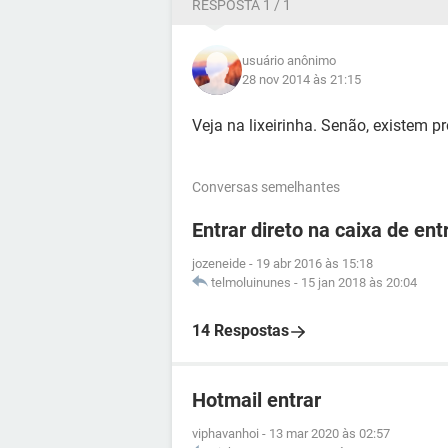
RESPOSTA 1 / 1
usuário anônimo
28 nov 2014 às 21:15
Veja na lixeirinha. Senão, existem 
Conversas semelhantes
Entrar direto na caixa de ent
jozeneide
-
19 abr 2016 às 15:18
telmoluinunes
-
15 jan 2018 às 20:04
14 Respostas
Hotmail entrar
viphavanhoi
-
13 mar 2020 às 02:57