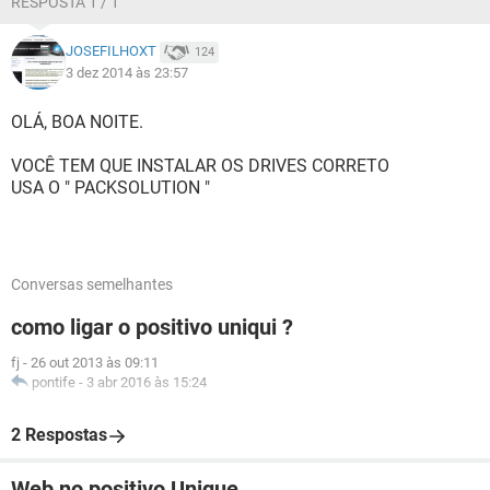
RESPOSTA 1 / 1
JOSEFILHOXT
124
3 dez 2014 às 23:57
OLÁ, BOA NOITE.
VOCÊ TEM QUE INSTALAR OS DRIVES CORRETO
USA O " PACKSOLUTION "
Conversas semelhantes
como ligar o positivo uniqui ?
fj
-
26 out 2013 às 09:11
pontife
-
3 abr 2016 às 15:24
2 Respostas
Web no positivo Unique