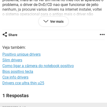
GUIA DE COMPRAS
problema, o driver de DvD/CD nao quer funcionar de jeito
nenhum, ja procurei varios drivers na internet instalei, voltei
o sistema operacional para o antigo mais o driver não
funciona, eu coloco o cd e não aparece nada, quando clico
Ver mais
encima da imagem do DVD/CD ele pede para inserir um
disco na unidade. meu not e um Positivo Unique S1991.
Share
Veja também:
Positivo unique drivers
Slim drivers
Como ligar a câmera do notebook positivo
Bios positivo tecla
Cce info drivers
Drivers cce ultra thin u25
1 Respostas