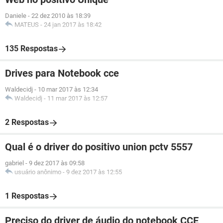
Daniele
-
22 dez 2010 às 18:39
MATEUS
-
24 jan 2017 às 18:42
135 Respostas
Drives para Notebook cce
Waldecidj
-
10 mar 2017 às 12:34
Waldecidj
-
11 mar 2017 às 12:57
2 Respostas
Qual é o driver do positivo union pctv 5557
gabriel
-
9 dez 2017 às 09:58
usuário anônimo
-
9 dez 2017 às 12:55
1 Respostas
Preciso do driver de áudio do notebook CCE