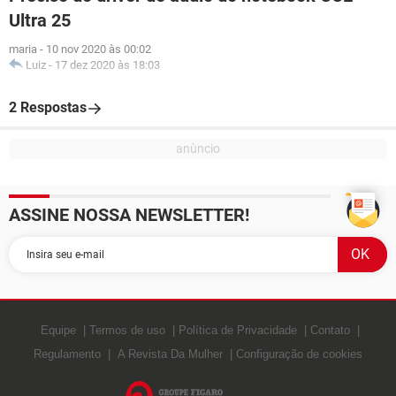
Ultra 25
maria
-
10 nov 2020 às 00:02
Luiz
-
17 dez 2020 às 18:03
2 Respostas
ASSINE NOSSA NEWSLETTER!
Equipe
Termos de uso
Política de Privacidade
Contato
Regulamento
A Revista Da Mulher
Configuração de cookies