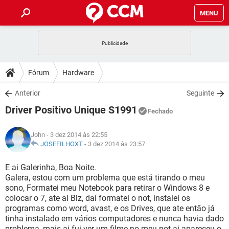
MENU
INÍCIO
JOGOS
WHATSAPP
DICAS
Fórum
Hardware
CELULAR
FACEBOOK
JOGOS
WHATSAPP
DOWNLOADS
Anterior
Seguinte
OUTLOOK
EXCEL
CELULAR
FACEBOOK
Driver Positivo Unique S1991
INSTAGRAM
JOGOS
GMAIL
WHATSAPP
Fechado
FÓRUM
OUTLOOK
EXCEL
GUIA DE COMPRAS
CELULAR
FACEBOOK
John
- 3 dez 2014 às 22:55
INSTAGRAM
JOGOS
GMAIL
WHATSAPP
GLOSSÁRIO
JOSEFILHOXT
-
3 dez 2014 às 23:57
OUTLOOK
EXCEL
GUIA DE COMPRAS
CELULAR
FACEBOOK
INSTAGRAM
JOGOS
GMAIL
WHATSAPP
E ai Galerinha, Boa Noite.
OUTLOOK
EXCEL
Galera, estou com um problema que está tirando o meu
GUIA DE COMPRAS
CELULAR
FACEBOOK
sono, Formatei meu Notebook para retirar o Windows 8 e
INSTAGRAM
GMAIL
colocar o 7, ate ai Blz, dai formatei o not, instalei os
OUTLOOK
EXCEL
GUIA DE COMPRAS
programas como word, avast, e os Drives, que ate então já
INSTAGRAM
GMAIL
tinha instalado em vários computadores e nunca havia dado
problema, mais ai fui ver um filme no meu not ai apareceu o