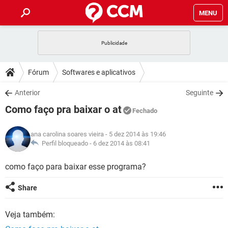
MENU
INÍCIO
JOGOS
WHATSAPP
DICAS
Fórum
Softwares e aplicativos
CELULAR
FACEBOOK
JOGOS
WHATSAPP
DOWNLOADS
Anterior
Seguinte
OUTLOOK
EXCEL
CELULAR
FACEBOOK
Como faço pra baixar o at
INSTAGRAM
JOGOS
GMAIL
WHATSAPP
Fechado
FÓRUM
OUTLOOK
EXCEL
GUIA DE COMPRAS
CELULAR
FACEBOOK
ana carolina soares vieira
- 5 dez 2014 às 19:46
INSTAGRAM
JOGOS
GMAIL
WHATSAPP
GLOSSÁRIO
Perfil bloqueado -
6 dez 2014 às 08:41
OUTLOOK
EXCEL
GUIA DE COMPRAS
CELULAR
FACEBOOK
INSTAGRAM
JOGOS
GMAIL
WHATSAPP
como faço para baixar esse programa?
OUTLOOK
EXCEL
GUIA DE COMPRAS
CELULAR
FACEBOOK
Share
INSTAGRAM
GMAIL
OUTLOOK
EXCEL
GUIA DE COMPRAS
Veja também:
INSTAGRAM
GMAIL