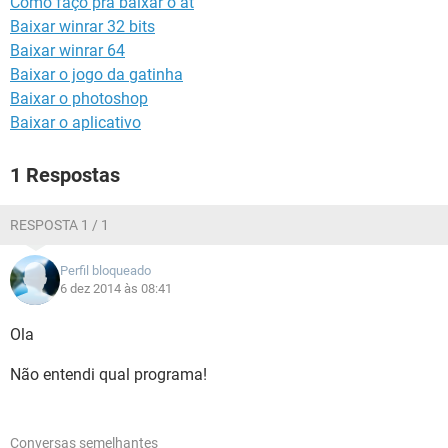
Como faço pra baixar o at
GUIA DE COMPRAS
Baixar winrar 32 bits
Baixar winrar 64
Baixar o jogo da gatinha
Baixar o photoshop
Baixar o aplicativo
1 Respostas
RESPOSTA 1 / 1
Perfil bloqueado
6 dez 2014 às 08:41
Ola
Não entendi qual programa!
Conversas semelhantes