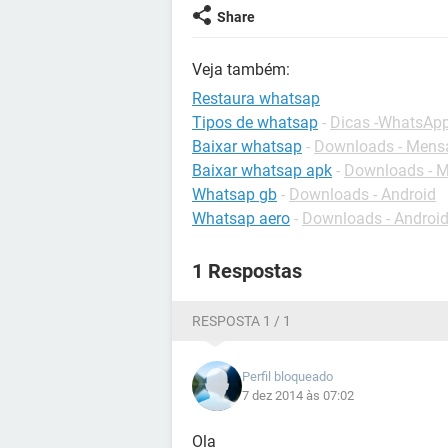
Share
Veja também:
Restaura whatsap
Tipos de whatsap
-
Dicas -WhatsAp
Baixar whatsap
-
Downloads - Mens
Baixar whatsap apk
-
Downloads - M
Whatsap gb
-
Downloads - Android
Whatsap aero
-
Downloads - Androi
1 Respostas
RESPOSTA 1 / 1
Perfil bloqueado
7 dez 2014 às 07:02
Ola