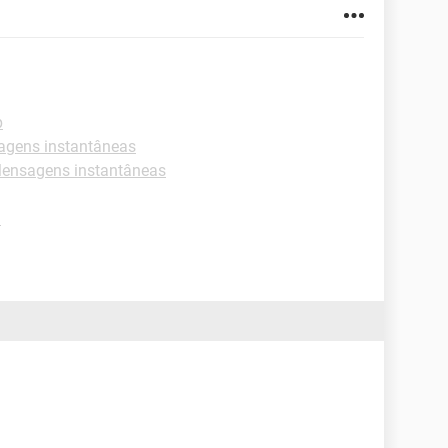
p
agens instantâneas
ensagens instantâneas
d