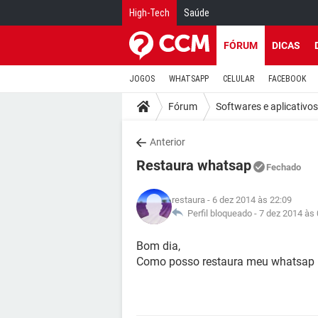
High-Tech
Saúde
FÓRUM
DICAS
JOGOS
WHATSAPP
CELULAR
FACEBOOK
Fórum
Softwares e aplicativos
Anterior
Restaura whatsap
Fechado
restaura
- 6 dez 2014 às 22:09
Perfil bloqueado -
7 dez 2014 às 
Bom dia,
Como posso restaura meu whatsap 