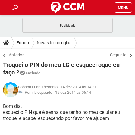
MENU
INÍCIO
JOGOS
WHATSAPP
DICAS
Fórum
Novas tecnologias
CELULAR
FACEBOOK
JOGOS
WHATSAPP
DOWNLOADS
Anterior
Seguinte
OUTLOOK
EXCEL
CELULAR
FACEBOOK
Troquei o PIN do meu LG e esqueci oque eu
INSTAGRAM
JOGOS
GMAIL
WHATSAPP
FÓRUM
OUTLOOK
EXCEL
faço ?
Fechado
GUIA DE COMPRAS
CELULAR
FACEBOOK
INSTAGRAM
JOGOS
GMAIL
WHATSAPP
GLOSSÁRIO
OUTLOOK
EXCEL
Robson Luan Theodoro
- 14 dez 2014 às 14:21
GUIA DE COMPRAS
CELULAR
FACEBOOK
Perfil bloqueado -
15 dez 2014 às 06:14
INSTAGRAM
JOGOS
GMAIL
WHATSAPP
OUTLOOK
EXCEL
Bom dia,
GUIA DE COMPRAS
CELULAR
FACEBOOK
INSTAGRAM
GMAIL
esqueci o PIN que é senha que tenho no meu celular eu
OUTLOOK
EXCEL
troquei e acabei esquecendo por favor me ajudem
GUIA DE COMPRAS
INSTAGRAM
GMAIL