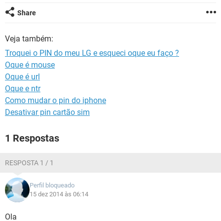
GUIA DE COMPRAS
Share
Veja também:
Troquei o PIN do meu LG e esqueci oque eu faço ?
Oque é mouse
Oque é url
Oque e ntr
Como mudar o pin do iphone
Desativar pin cartão sim
1 Respostas
RESPOSTA 1 / 1
Perfil bloqueado
15 dez 2014 às 06:14
Ola