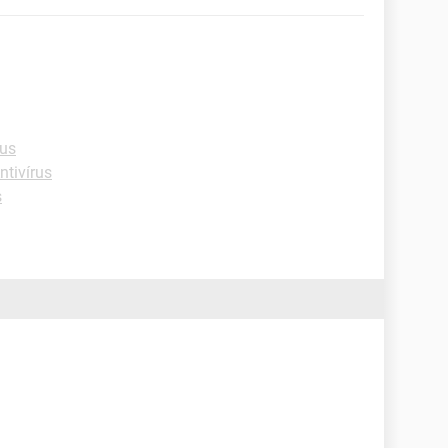
rus
ntivírus
s