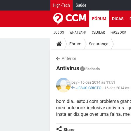
High-Tech
Saúde
FÓRUM
DICAS
JOGOS
WHATSAPP
CELULAR
FACEBOOK
Fórum
Segurança
Anterior
Antivirus
Fechado
josy
- 16 dez 2014 às 11:51
JESUS CRISTO
-
16 dez 2014 às 
bom dia.. estou com problema grand
meu notebook inclusive antivírus.. 
instalar, diz que over uma falha. me
Share