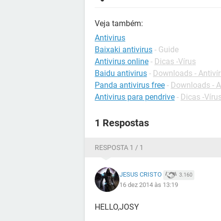
Veja também:
Antivirus
Baixaki antivirus
- Guide
Antivirus online
-
Dicas -Vírus
Baidu antivirus
-
Downloads - Antiví
Panda antivirus free
-
Downloads - A
Antivirus para pendrive
-
Dicas -Víru
1 Respostas
RESPOSTA 1 / 1
JESUS CRISTO
3.160
16 dez 2014 às 13:19
HELLO,JOSY