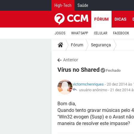
High-Tech
Saúde
FÓRUM
DICAS
JOGOS
WHATSAPP
CELULAR
FACEBOOK
Fórum
Segurança
Anterior
Vírus no Shared
Fechado
victormchenriques
- 20 dez 2014 às 
usuário anônimo -
21 dez 2014 à
Bom dia,
Quando tento gravar músicas pelo 4
"Win32 evogen (Susp) e o Avast não
maneira de resolver este impasse?