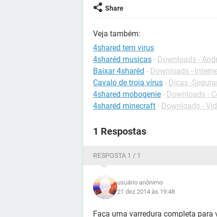
Share
Veja também:
4shared tem virus
4sharéd musicas
-
Downloads - And
Baixar 4sharéd
-
Downloads - Interne
Cavalo de troia vírus
-
Dicas -Segur
4shared mobogenie
-
Downloads - C
4sharéd minecraft
-
Downloads - Vi
1 Respostas
RESPOSTA 1 / 1
usuário anônimo
21 dez 2014 às 19:48
Faça uma varredura completa para ve