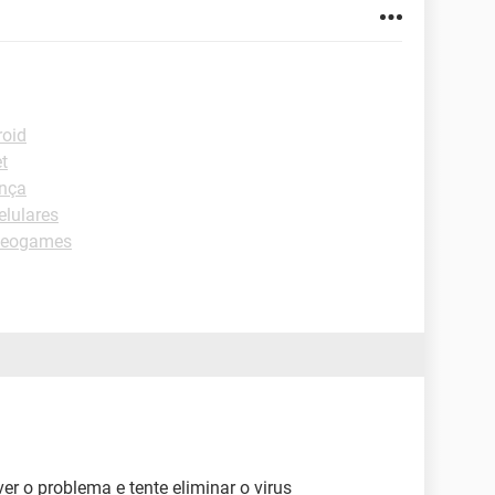
roid
t
ança
elulares
deogames
r o problema e tente eliminar o virus