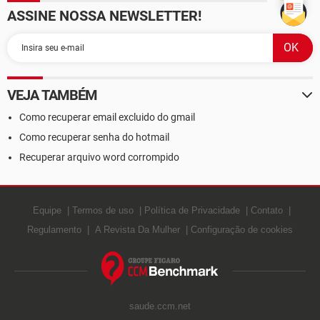
ASSINE NOSSA NEWSLETTER!
VEJA TAMBÉM
Como recuperar email excluido do gmail
Como recuperar senha do hotmail
Recuperar arquivo word corrompido
Equipe
Termos de uso
Política de Privacidade
Contato
Regulamento
A Revista Da Mulher
Configuração de cookies
saude.ccm.net