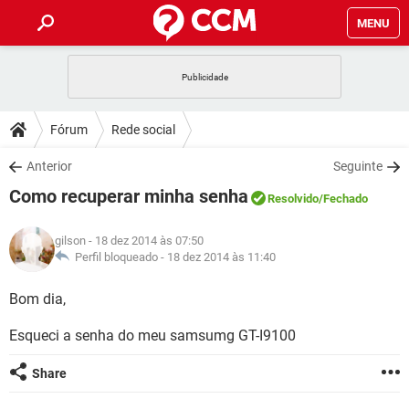
MENU
INÍCIO
JOGOS
WHATSAPP
DICAS
Fórum
Rede social
CELULAR
FACEBOOK
JOGOS
WHATSAPP
DOWNLOADS
Anterior
Seguinte
OUTLOOK
EXCEL
CELULAR
FACEBOOK
Como recuperar minha senha
INSTAGRAM
JOGOS
GMAIL
WHATSAPP
Resolvido
/Fechado
FÓRUM
OUTLOOK
EXCEL
GUIA DE COMPRAS
CELULAR
FACEBOOK
gilson
- 18 dez 2014 às 07:50
INSTAGRAM
JOGOS
GMAIL
WHATSAPP
GLOSSÁRIO
Perfil bloqueado -
18 dez 2014 às 11:40
OUTLOOK
EXCEL
GUIA DE COMPRAS
CELULAR
FACEBOOK
INSTAGRAM
JOGOS
GMAIL
WHATSAPP
Bom dia,
OUTLOOK
EXCEL
GUIA DE COMPRAS
CELULAR
FACEBOOK
Esqueci a senha do meu samsumg GT-I9100
INSTAGRAM
GMAIL
OUTLOOK
EXCEL
GUIA DE COMPRAS
Share
INSTAGRAM
GMAIL