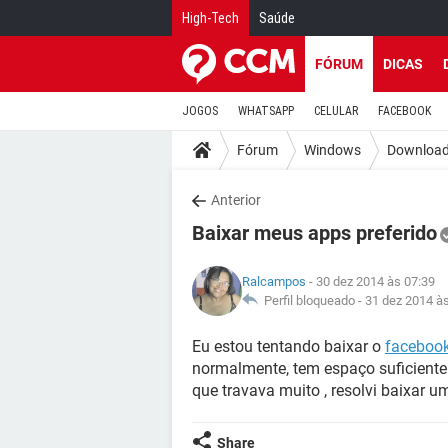
High-Tech
Saúde
FÓRUM
DICAS
JOGOS
WHATSAPP
CELULAR
FACEBOOK
Fórum
Windows
Downloa
Anterior
Baixar meus apps preferido
Ralcampos
- 30 dez 2014 às 07:39
Perfil bloqueado -
31 dez 2014 à
Eu estou tentando baixar o
faceboo
normalmente, tem espaço suficiente 
que travava muito , resolvi baixar 
Share