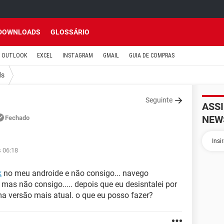
DOWNLOADS
GLOSSÁRIO
OUTLOOK
EXCEL
INSTAGRAM
GMAIL
GUIA DE COMPRAS
ds
Seguinte
ASS
NEW
Fechado
s 06:18
k
no meu androide e não consigo... navego
mas não consigo..... depois que eu desisntalei por
uma versão mais atual. o que eu posso fazer?