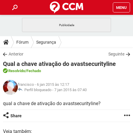
MENU
INÍCIO
JOGOS
WHATSAPP
DICAS
Fórum
Segurança
CELULAR
FACEBOOK
JOGOS
WHATSAPP
DOWNLOADS
Anterior
Seguinte
OUTLOOK
EXCEL
CELULAR
FACEBOOK
Qual a chave ativação do avastsecurityline
INSTAGRAM
JOGOS
GMAIL
WHATSAPP
FÓRUM
OUTLOOK
EXCEL
Resolvido
/Fechado
GUIA DE COMPRAS
CELULAR
FACEBOOK
INSTAGRAM
JOGOS
GMAIL
WHATSAPP
GLOSSÁRIO
OUTLOOK
francisco
- 6 jan 2015 às 12:17
EXCEL
GUIA DE COMPRAS
CELULAR
FACEBOOK
Perfil bloqueado -
7 jan 2015 às 07:40
INSTAGRAM
JOGOS
GMAIL
WHATSAPP
OUTLOOK
EXCEL
qual a chave de ativação do avastsecurityline?
GUIA DE COMPRAS
CELULAR
FACEBOOK
INSTAGRAM
GMAIL
OUTLOOK
EXCEL
Share
GUIA DE COMPRAS
INSTAGRAM
GMAIL
Veja também: