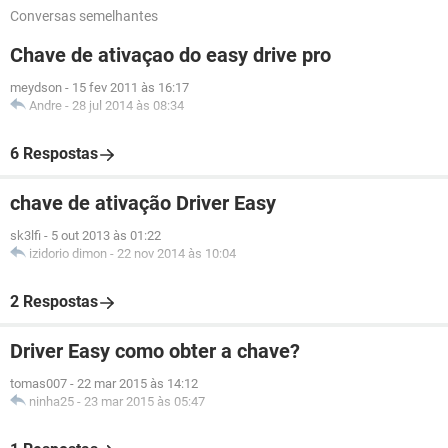
Conversas semelhantes
Chave de ativaçao do easy drive pro
meydson
-
15 fev 2011 às 16:17
Andre
-
28 jul 2014 às 08:34
6 Respostas
chave de ativação Driver Easy
sk3lfi
-
5 out 2013 às 01:22
izidorio dimon
-
22 nov 2014 às 10:04
2 Respostas
Driver Easy como obter a chave?
tomas007
-
22 mar 2015 às 14:12
ninha25
-
23 mar 2015 às 05:47