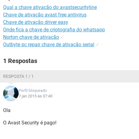
GUIA DE COMPRAS
Qual a chave ativação do avastsecurityline
Chave de ativação avast free antivirus
Chave de ativação driver easy
Onde fica a chave de criptografia do whatsapp
Norton chave de ativação
✓
Outbyte pc repair chave de ativação serial
✓
1 Respostas
RESPOSTA 1 / 1
Perfil bloqueado
7 jan 2015 às 07:40
Ola
O Avast Security é pago!