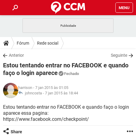
MENU
INÍCIO
JOGOS
WHATSAPP
DICAS
Fórum
Rede social
CELULAR
FACEBOOK
JOGOS
WHATSAPP
DOWNLOADS
Anterior
Seguinte
OUTLOOK
EXCEL
CELULAR
FACEBOOK
Estou tentando entrar no FACEBOOK e quando
INSTAGRAM
JOGOS
GMAIL
WHATSAPP
FÓRUM
OUTLOOK
EXCEL
faço o login aparece
Fechado
GUIA DE COMPRAS
CELULAR
FACEBOOK
INSTAGRAM
JOGOS
GMAIL
WHATSAPP
GLOSSÁRIO
OUTLOOK
EXCEL
harrison
- 7 jan 2015 às 01:05
GUIA DE COMPRAS
CELULAR
FACEBOOK
johncosta -
7 jan 2015 às 18:44
INSTAGRAM
JOGOS
GMAIL
WHATSAPP
OUTLOOK
EXCEL
Estou tentando entrar no FACEBOOK e quando faço o login
GUIA DE COMPRAS
CELULAR
FACEBOOK
INSTAGRAM
GMAIL
aparece essa pagina:
OUTLOOK
EXCEL
https://www.facebook.com/checkpoint/
GUIA DE COMPRAS
INSTAGRAM
GMAIL
Share