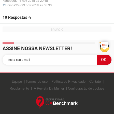
Facebook
-
4 nov 2015 às 20:48
ninha25
-
23 nov 2018 às 08:30
19 Respostas
ASSINE NOSSA NEWSLETTER!
Equipe
Termos de uso
Política de Privacidade
Contato
Regulamento
A Revista Da Mulher
Configuração de cookies