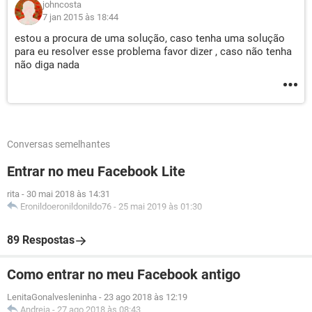
johncosta
7 jan 2015 às 18:44
estou a procura de uma solução, caso tenha uma solução
para eu resolver esse problema favor dizer , caso não tenha
não diga nada
Conversas semelhantes
Entrar no meu Facebook Lite
rita
-
30 mai 2018 às 14:31
Eronildoeronildonildo76
-
25 mai 2019 às 01:30
89 Respostas
Como entrar no meu Facebook antigo
LenitaGonalvesleninha
-
23 ago 2018 às 12:19
Andreia
-
27 ago 2018 às 08:43