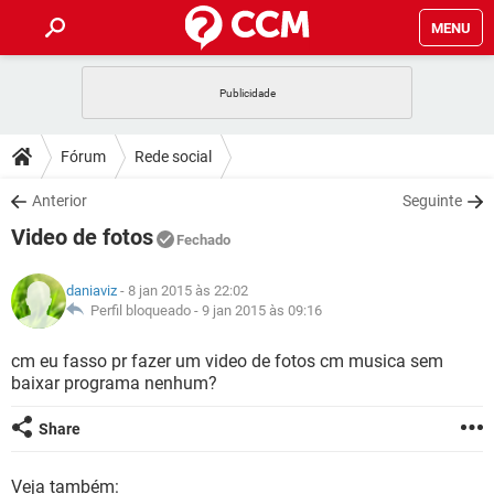
MENU
INÍCIO
JOGOS
WHATSAPP
DICAS
Fórum
Rede social
CELULAR
FACEBOOK
JOGOS
WHATSAPP
DOWNLOADS
Anterior
Seguinte
OUTLOOK
EXCEL
CELULAR
FACEBOOK
Video de fotos
INSTAGRAM
JOGOS
GMAIL
WHATSAPP
Fechado
FÓRUM
OUTLOOK
EXCEL
GUIA DE COMPRAS
CELULAR
FACEBOOK
daniaviz
- 8 jan 2015 às 22:02
INSTAGRAM
JOGOS
GMAIL
WHATSAPP
GLOSSÁRIO
Perfil bloqueado -
9 jan 2015 às 09:16
OUTLOOK
EXCEL
GUIA DE COMPRAS
CELULAR
FACEBOOK
INSTAGRAM
JOGOS
GMAIL
WHATSAPP
cm eu fasso pr fazer um video de fotos cm musica sem
OUTLOOK
EXCEL
baixar programa nenhum?
GUIA DE COMPRAS
CELULAR
FACEBOOK
INSTAGRAM
GMAIL
OUTLOOK
EXCEL
Share
GUIA DE COMPRAS
INSTAGRAM
GMAIL
Veja também: