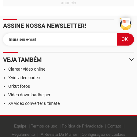
ASSINE NOSSA NEWSLETTER!
VEJA TAMBÉM
Clarear video online
Xvid video codec
Orkut fotos
Video downloadhelper
Xv video converter ultimate
Equipe
Termos de uso
Política de Privacidade
Contato
Regulamento
A Revista Da Mulher
Configuração de cookies