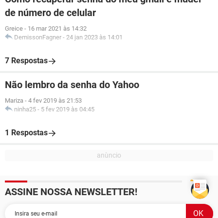
de número de celular
Greice
-
16 mar 2021 às 14:32
DemissonFagner
-
24 jan 2023 às 14:01
7 Respostas
Não lembro da senha do Yahoo
Mariza
-
4 fev 2019 às 21:53
ninha25
-
5 fev 2019 às 04:45
1 Respostas
ASSINE NOSSA NEWSLETTER!