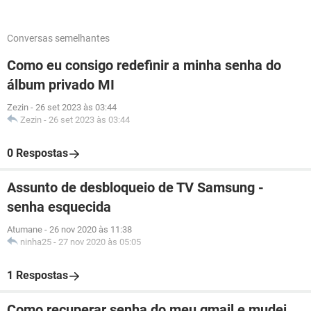
Conversas semelhantes
Como eu consigo redefinir a minha senha do
álbum privado MI
Zezin
-
26 set 2023 às 03:44
Zezin
-
26 set 2023 às 03:44
0 Respostas
Assunto de desbloqueio de TV Samsung -
senha esquecida
Atumane
-
26 nov 2020 às 11:38
ninha25
-
27 nov 2020 às 05:05
1 Respostas
Como recuperar senha do meu gmail e mudei