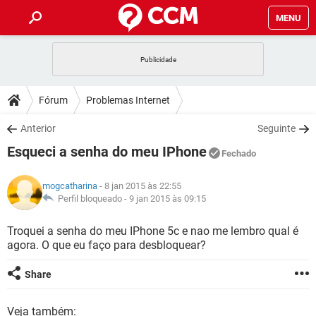
MENU
INÍCIO
JOGOS
WHATSAPP
DICAS
Fórum
Problemas Internet
CELULAR
FACEBOOK
JOGOS
WHATSAPP
DOWNLOADS
Anterior
Seguinte
OUTLOOK
EXCEL
CELULAR
FACEBOOK
Esqueci a senha do meu IPhone
INSTAGRAM
JOGOS
GMAIL
WHATSAPP
Fechado
FÓRUM
OUTLOOK
EXCEL
GUIA DE COMPRAS
CELULAR
FACEBOOK
mogcatharina
- 8 jan 2015 às 22:55
INSTAGRAM
JOGOS
GMAIL
WHATSAPP
GLOSSÁRIO
Perfil bloqueado -
9 jan 2015 às 09:15
OUTLOOK
EXCEL
GUIA DE COMPRAS
CELULAR
FACEBOOK
INSTAGRAM
JOGOS
GMAIL
WHATSAPP
Troquei a senha do meu IPhone 5c e nao me lembro qual é
OUTLOOK
EXCEL
agora. O que eu faço para desbloquear?
GUIA DE COMPRAS
CELULAR
FACEBOOK
INSTAGRAM
GMAIL
OUTLOOK
EXCEL
Share
GUIA DE COMPRAS
INSTAGRAM
GMAIL
Veja também: