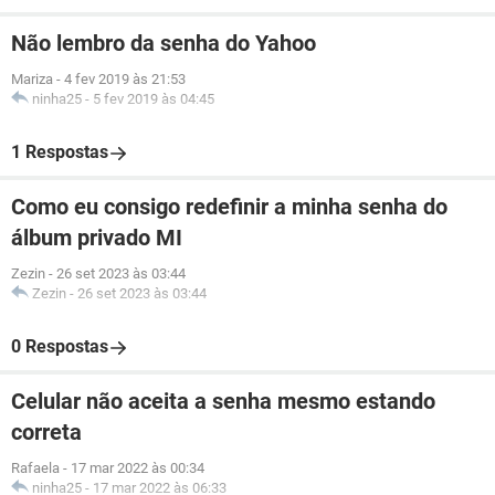
Não lembro da senha do Yahoo
Mariza
-
4 fev 2019 às 21:53
ninha25
-
5 fev 2019 às 04:45
1 Respostas
Como eu consigo redefinir a minha senha do
álbum privado MI
Zezin
-
26 set 2023 às 03:44
Zezin
-
26 set 2023 às 03:44
0 Respostas
Celular não aceita a senha mesmo estando
correta
Rafaela
-
17 mar 2022 às 00:34
ninha25
-
17 mar 2022 às 06:33