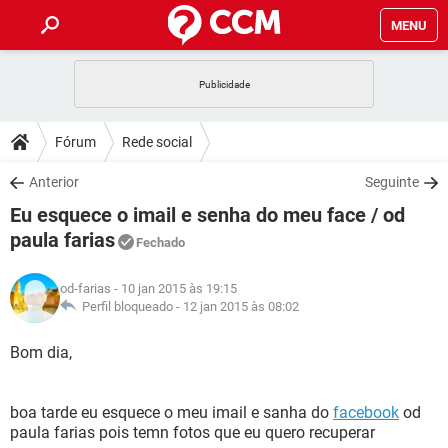
MENU
INÍCIO
JOGOS
WHATSAPP
DICAS
Fórum
Rede social
CELULAR
FACEBOOK
JOGOS
WHATSAPP
DOWNLOADS
Anterior
Seguinte
OUTLOOK
EXCEL
CELULAR
FACEBOOK
Eu esquece o imail e senha do meu face / od
INSTAGRAM
JOGOS
GMAIL
WHATSAPP
FÓRUM
OUTLOOK
EXCEL
paula farias
Fechado
GUIA DE COMPRAS
CELULAR
FACEBOOK
INSTAGRAM
JOGOS
GMAIL
WHATSAPP
GLOSSÁRIO
OUTLOOK
EXCEL
od-farias
- 10 jan 2015 às 19:15
GUIA DE COMPRAS
CELULAR
FACEBOOK
Perfil bloqueado -
12 jan 2015 às 08:02
INSTAGRAM
JOGOS
GMAIL
WHATSAPP
OUTLOOK
EXCEL
Bom dia,
GUIA DE COMPRAS
CELULAR
FACEBOOK
INSTAGRAM
GMAIL
OUTLOOK
EXCEL
GUIA DE COMPRAS
boa tarde eu esquece o meu imail e sanha do
facebook
od
INSTAGRAM
GMAIL
paula farias pois temn fotos que eu quero recuperar