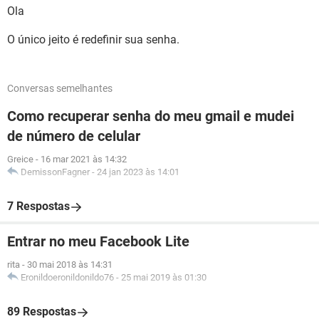
Ola
O único jeito é redefinir sua senha.
Conversas semelhantes
Como recuperar senha do meu gmail e mudei
de número de celular
Greice
-
16 mar 2021 às 14:32
DemissonFagner
-
24 jan 2023 às 14:01
7 Respostas
Entrar no meu Facebook Lite
rita
-
30 mai 2018 às 14:31
Eronildoeronildonildo76
-
25 mai 2019 às 01:30
89 Respostas