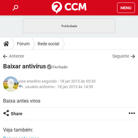
MENU
INÍCIO
JOGOS
WHATSAPP
DICAS
Fórum
Rede social
CELULAR
FACEBOOK
JOGOS
WHATSAPP
DOWNLOADS
Anterior
Seguinte
OUTLOOK
EXCEL
CELULAR
FACEBOOK
Baixar antivírus
INSTAGRAM
JOGOS
GMAIL
WHATSAPP
Fechado
FÓRUM
OUTLOOK
EXCEL
GUIA DE COMPRAS
CELULAR
FACEBOOK
jose enedino segundo
- 18 jan 2015 às 05:33
INSTAGRAM
JOGOS
GMAIL
WHATSAPP
GLOSSÁRIO
usuário anônimo -
18 jan 2015 às 14:59
OUTLOOK
EXCEL
GUIA DE COMPRAS
CELULAR
FACEBOOK
INSTAGRAM
JOGOS
GMAIL
WHATSAPP
Baixa antes viros
OUTLOOK
EXCEL
GUIA DE COMPRAS
CELULAR
FACEBOOK
Share
INSTAGRAM
GMAIL
OUTLOOK
EXCEL
GUIA DE COMPRAS
Veja também:
INSTAGRAM
GMAIL