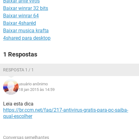
Baixar ante viros
GUIA DE COMPRAS
Baixar winrar 32 bits
Baixar winrar 64
Baixar 4sharéd
Baixar musica krafta
4shared para desktop
1 Respostas
RESPOSTA 1 / 1
usuário anônimo
18 jan 2015 às 14:59
Leia esta dica
https://br.ccm.net/faq/217-antivirus-gratis-para-pc-saiba-
qual-escolher
Conversas semelhantes