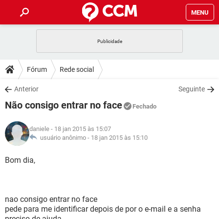
MENU
INÍCIO
JOGOS
WHATSAPP
DICAS
Fórum
Rede social
CELULAR
FACEBOOK
JOGOS
WHATSAPP
DOWNLOADS
Anterior
Seguinte
OUTLOOK
EXCEL
CELULAR
FACEBOOK
Não consigo entrar no face
INSTAGRAM
JOGOS
GMAIL
WHATSAPP
Fechado
FÓRUM
OUTLOOK
EXCEL
GUIA DE COMPRAS
CELULAR
FACEBOOK
daniele
- 18 jan 2015 às 15:07
INSTAGRAM
JOGOS
GMAIL
WHATSAPP
GLOSSÁRIO
usuário anônimo -
18 jan 2015 às 15:10
OUTLOOK
EXCEL
GUIA DE COMPRAS
CELULAR
FACEBOOK
INSTAGRAM
JOGOS
GMAIL
WHATSAPP
Bom dia,
OUTLOOK
EXCEL
GUIA DE COMPRAS
CELULAR
FACEBOOK
INSTAGRAM
GMAIL
OUTLOOK
EXCEL
GUIA DE COMPRAS
nao consigo entrar no face
INSTAGRAM
GMAIL
pede para me identificar depois de por o e-mail e a senha
preciso de ajuda