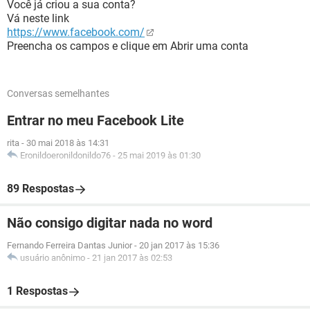
Você já criou a sua conta?
Vá neste link
https://www.facebook.com/
Preencha os campos e clique em Abrir uma conta
Conversas semelhantes
Entrar no meu Facebook Lite
rita
-
30 mai 2018 às 14:31
Eronildoeronildonildo76
-
25 mai 2019 às 01:30
89 Respostas
Não consigo digitar nada no word
Fernando Ferreira Dantas Junior
-
20 jan 2017 às 15:36
usuário anônimo
-
21 jan 2017 às 02:53
1 Respostas