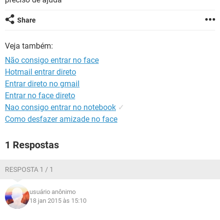
GUIA DE COMPRAS
Share
Veja também:
Não consigo entrar no face
Hotmail entrar direto
Entrar direto no gmail
Entrar no face direto
Nao consigo entrar no notebook
✓
Como desfazer amizade no face
1 Respostas
RESPOSTA 1 / 1
usuário anônimo
18 jan 2015 às 15:10