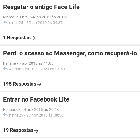
Resgatar o antigo Face Life
MarcelloDiniz
-
24 jan 2019 às 20:02
ninha25
-
25 jan 2019 às 04:37
1 Respostas
Perdi o acesso ao Messenger, como recuperá-lo
kailane
-
7 abr 2018 às 11:05
Alessandra
-
8 jul 2020 às 01:50
195 Respostas
Entrar no Facebook Lite
Facebook
-
4 nov 2015 às 20:48
ninha25
-
23 nov 2018 às 08:30
19 Respostas