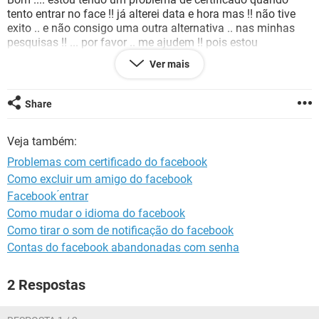
GUIA DE COMPRAS
tento entrar no face !! já alterei data e hora mas !! não tive
exito .. e não consigo uma outra alternativa .. nas minhas
pesquisas !! ... por favor .. me ajudem !! pois estou
literalmente perdido !!
Ver mais
Agradeço desde de já .. pela atenção e aguardo retorno !!
Share
Veja também:
Problemas com certificado do facebook
Como excluir um amigo do facebook
Facebook ́entrar
Como mudar o idioma do facebook
Como tirar o som de notificação do facebook
Contas do facebook abandonadas com senha
2 Respostas