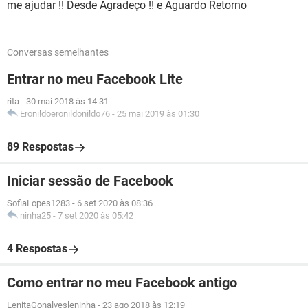
me ajudar !! Desde Agradeço !! e Aguardo Retorno
Conversas semelhantes
Entrar no meu Facebook Lite
rita
-
30 mai 2018 às 14:31
Eronildoeronildonildo76
-
25 mai 2019 às 01:30
89 Respostas
Iniciar sessão de Facebook
SofiaLopes1283
-
6 set 2020 às 08:36
ninha25
-
7 set 2020 às 05:42
4 Respostas
Como entrar no meu Facebook antigo
LenitaGonalvesleninha
-
23 ago 2018 às 12:19