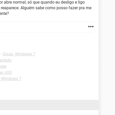
or abre normal, só que quando eu desligo e ligo
a reaparece. Alguém sabe como posso fazer pra me
ente?
-
Dicas -Windows 7
Teclado
ogle
as -iOS
 -Windows 7