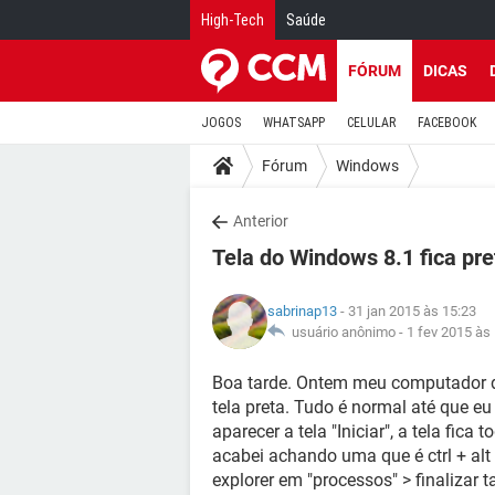
High-Tech
Saúde
FÓRUM
DICAS
JOGOS
WHATSAPP
CELULAR
FACEBOOK
Fórum
Windows
Anterior
Tela do Windows 8.1 fica pre
sabrinap13
- 31 jan 2015 às 15:23
usuário anônimo -
1 fev 2015 às
Boa tarde. Ontem meu computador de
tela preta. Tudo é normal até que eu
aparecer a tela "Iniciar", a tela fic
acabei achando uma que é ctrl + alt
explorer em "processos" > finalizar t