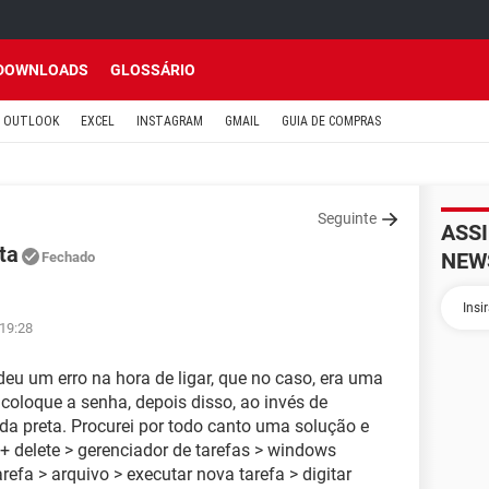
DOWNLOADS
GLOSSÁRIO
OUTLOOK
EXCEL
INSTAGRAM
GMAIL
GUIA DE COMPRAS
Seguinte
ASS
ta
NEW
Fechado
 19:28
u um erro na hora de ligar, que no caso, era uma
 coloque a senha, depois disso, ao invés de
a toda preta. Procurei por todo canto uma solução e
 + delete > gerenciador de tarefas > windows
arefa > arquivo > executar nova tarefa > digitar