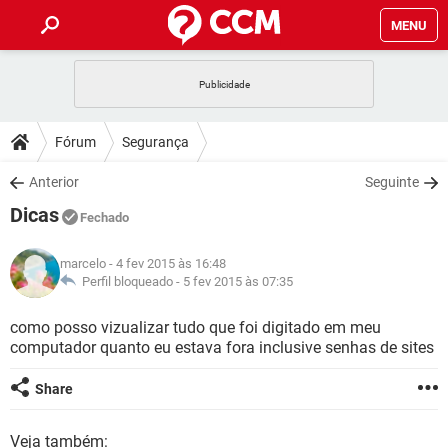
MENU
INÍCIO
JOGOS
WHATSAPP
DICAS
Fórum
Segurança
CELULAR
FACEBOOK
JOGOS
WHATSAPP
DOWNLOADS
Anterior
Seguinte
OUTLOOK
EXCEL
CELULAR
FACEBOOK
Dicas
INSTAGRAM
JOGOS
GMAIL
WHATSAPP
Fechado
FÓRUM
OUTLOOK
EXCEL
GUIA DE COMPRAS
CELULAR
FACEBOOK
marcelo
- 4 fev 2015 às 16:48
INSTAGRAM
JOGOS
GMAIL
WHATSAPP
GLOSSÁRIO
Perfil bloqueado -
5 fev 2015 às 07:35
OUTLOOK
EXCEL
GUIA DE COMPRAS
CELULAR
FACEBOOK
INSTAGRAM
JOGOS
GMAIL
WHATSAPP
como posso vizualizar tudo que foi digitado em meu
OUTLOOK
EXCEL
computador quanto eu estava fora inclusive senhas de sites
GUIA DE COMPRAS
CELULAR
FACEBOOK
INSTAGRAM
GMAIL
OUTLOOK
EXCEL
Share
GUIA DE COMPRAS
INSTAGRAM
GMAIL
Veja também: