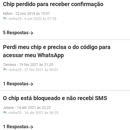
Chip perdido para receber confirmação
Nilton
-
22 nov 2019 às 15:01
ninha25
-
6 set 2020 às 07:58
5 Respostas
Perdi meu chip e precisa o do código para
acessar meu WhatsApp
Tamires
-
19 fev 2021 às 21:25
ninha25
-
21 fev 2021 às 00:01
1 Respostas
O chip está bloqueado e não recebi SMS
Jaiane
-
14 abr 2021 às 22:22
ninha25
-
16 abr 2021 às 06:25
1 Respostas