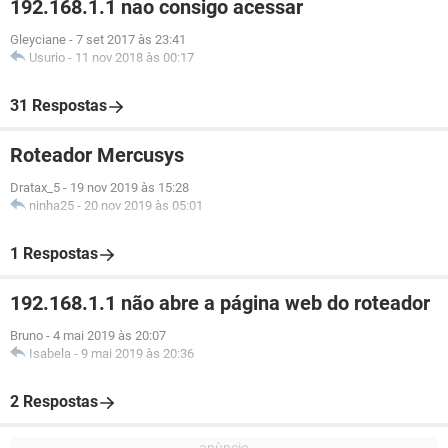
192.168.1.1 nao consigo acessar
Gleyciane
-
7 set 2017 às 23:41
Usurio
-
11 nov 2018 às 00:17
31 Respostas
Roteador Mercusys
Dratax_5
-
19 nov 2019 às 15:28
ninha25
-
20 nov 2019 às 05:01
1 Respostas
192.168.1.1 não abre a página web do roteador
Bruno
-
4 mai 2019 às 20:07
Isabela
-
9 mai 2019 às 20:36
2 Respostas