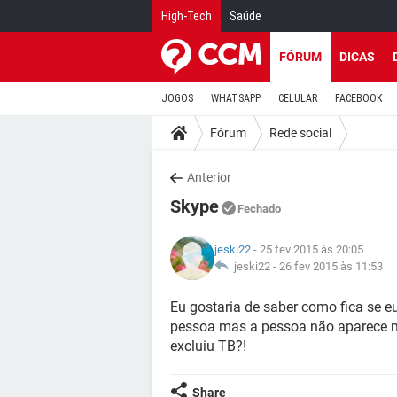
High-Tech
Saúde
FÓRUM
DICAS
JOGOS
WHATSAPP
CELULAR
FACEBOOK
Fórum
Rede social
Anterior
Skype
Fechado
jeski22
- 25 fev 2015 às 20:05
jeski22 -
26 fev 2015 às 11:53
Eu gostaria de saber como fica se eu
pessoa mas a pessoa não aparece 
excluiu TB?!
Share