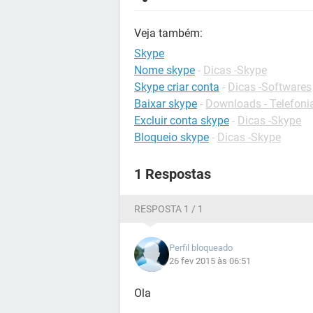
Veja também:
Skype
Nome skype
-
Dicas -Skype
Skype criar conta
-
Dicas -Softwares
Baixar skype
-
Downloads - Telefoni
Excluir conta skype
-
Dicas -Skype
Bloqueio skype
-
Dicas -Skype
1 Respostas
RESPOSTA 1 / 1
Perfil bloqueado
26 fev 2015 às 06:51
Ola