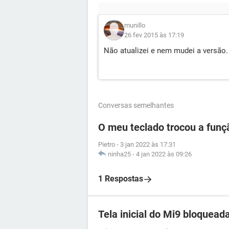
munillo
26 fev 2015 às 17:19
Não atualizei e nem mudei a versão
Conversas semelhantes
O meu teclado trocou a funç
Pietro
-
3 jan 2022 às 17:31
ninha25
-
4 jan 2022 às 09:26
1 Respostas
Tela inicial do Mi9 bloquead