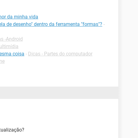
amor da minha vida
ela de desenho" dentro da ferramenta "formas"?
-
as -Android
ultimídia
mesma coisa
-
Dicas - Partes do computador
one
tualização?