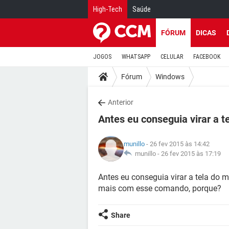
High-Tech
Saúde
FÓRUM
DICAS
JOGOS
WHATSAPP
CELULAR
FACEBOOK
Fórum
Windows
Anterior
Antes eu conseguia virar a t
munillo
- 26 fev 2015 às 14:42
munillo -
26 fev 2015 às 17:19
Antes eu conseguia virar a tela do 
mais com esse comando, porque?
Share