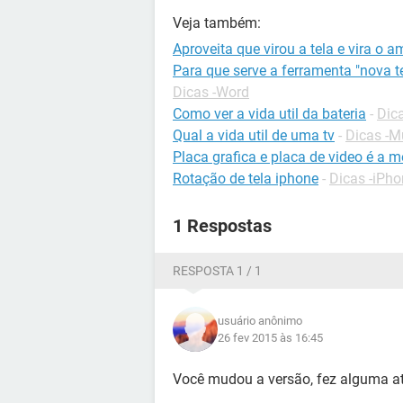
Veja também:
Aproveita que virou a tela e vira o 
Para que serve a ferramenta "nova t
Dicas -Word
Como ver a vida util da bateria
-
Dic
Qual a vida util de uma tv
-
Dicas -M
Placa grafica e placa de video é a 
Rotação de tela iphone
-
Dicas -iPh
1 Respostas
RESPOSTA 1 / 1
usuário anônimo
26 fev 2015 às 16:45
Você mudou a versão, fez alguma a