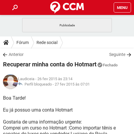
MENU
INÍCIO
JOGOS
WHATSAPP
DICAS
Fórum
Rede social
CELULAR
FACEBOOK
JOGOS
WHATSAPP
DOWNLOADS
Anterior
Seguinte
OUTLOOK
EXCEL
CELULAR
FACEBOOK
Recuperar minha conta do Hotmart
INSTAGRAM
JOGOS
GMAIL
WHATSAPP
Fechado
FÓRUM
OUTLOOK
EXCEL
GUIA DE COMPRAS
CELULAR
FACEBOOK
Laudiceia
- 26 fev 2015 às 23:14
INSTAGRAM
JOGOS
GMAIL
WHATSAPP
GLOSSÁRIO
Perfil bloqueado -
27 fev 2015 às 07:01
OUTLOOK
EXCEL
GUIA DE COMPRAS
CELULAR
FACEBOOK
INSTAGRAM
JOGOS
GMAIL
WHATSAPP
Boa Tarde!
OUTLOOK
EXCEL
GUIA DE COMPRAS
CELULAR
FACEBOOK
Eu já possuo uma conta Hotmart
INSTAGRAM
GMAIL
OUTLOOK
EXCEL
GUIA DE COMPRAS
Gostaria de uma informação urgente:
INSTAGRAM
GMAIL
Comprei um curso no Hotmart :Como importar tênis e
sapatos de luxos,pelo vendedor Luciano de Paula