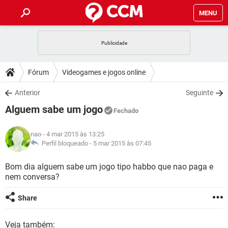
MENU
INÍCIO
JOGOS
WHATSAPP
DICAS
Fórum
Videogames e jogos online
CELULAR
FACEBOOK
JOGOS
WHATSAPP
DOWNLOADS
Anterior
Seguinte
OUTLOOK
EXCEL
CELULAR
FACEBOOK
Alguem sabe um jogo
INSTAGRAM
JOGOS
GMAIL
WHATSAPP
Fechado
FÓRUM
OUTLOOK
EXCEL
GUIA DE COMPRAS
CELULAR
FACEBOOK
nao
- 4 mar 2015 às 13:25
INSTAGRAM
JOGOS
GMAIL
WHATSAPP
GLOSSÁRIO
Perfil bloqueado -
5 mar 2015 às 07:45
OUTLOOK
EXCEL
GUIA DE COMPRAS
CELULAR
FACEBOOK
INSTAGRAM
JOGOS
GMAIL
WHATSAPP
Bom dia alguem sabe um jogo tipo habbo que nao paga e
OUTLOOK
EXCEL
nem conversa?
GUIA DE COMPRAS
CELULAR
FACEBOOK
INSTAGRAM
GMAIL
OUTLOOK
EXCEL
Share
GUIA DE COMPRAS
INSTAGRAM
GMAIL
Veja também: