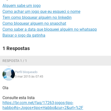
GUIA DE COMPRAS
Alguem sabe um jogo
Como achar um jogo que eu esqueci o nome
Tem como bloquear alguém no linkedin
Como bloquear alguem no snapchat
Como saber a data que bloqueei alguém no whatsapp
Baixar o jogo da gatinha
1 Respostas
RESPOSTA 1 / 1
Perfil bloqueado
5 mar 2015 às 07:45
Ola
Consulte esta lista
https://br.ccm.net/faq/17263-jogos-tipo-
habbo#q=Jogos+tipo+Habbo&cur=2&url=%2F