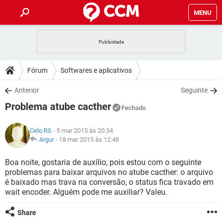
MENU
INÍCIO
JOGOS
WHATSAPP
DICAS
Fórum
Softwares e aplicativos
CELULAR
FACEBOOK
JOGOS
WHATSAPP
DOWNLOADS
Anterior
Seguinte
OUTLOOK
EXCEL
CELULAR
FACEBOOK
Problema atube cacther
INSTAGRAM
JOGOS
GMAIL
WHATSAPP
Fechado
FÓRUM
OUTLOOK
EXCEL
GUIA DE COMPRAS
CELULAR
FACEBOOK
Celo.RS
- 5 mar 2015 às 20:34
INSTAGRAM
JOGOS
GMAIL
WHATSAPP
GLOSSÁRIO
Argur
-
18 mar 2015 às 12:48
OUTLOOK
EXCEL
GUIA DE COMPRAS
CELULAR
FACEBOOK
INSTAGRAM
JOGOS
GMAIL
WHATSAPP
Boa noite, gostaria de auxílio, pois estou com o seguinte
OUTLOOK
EXCEL
problemas para baixar arquivos no atube cacther: o arquivo
GUIA DE COMPRAS
CELULAR
FACEBOOK
é baixado mas trava na conversão, o status fica travado em
INSTAGRAM
GMAIL
wait encoder. Alguém pode me auxiliar? Valeu.
OUTLOOK
EXCEL
GUIA DE COMPRAS
INSTAGRAM
GMAIL
Share