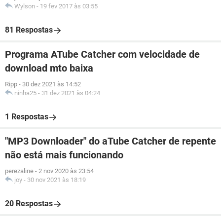
Wylson
-
19 fev 2017 às 03:55
81 Respostas
Programa ATube Catcher com velocidade de
download mto baixa
Ripp
-
30 dez 2021 às 14:52
ninha25
-
31 dez 2021 às 04:24
1 Respostas
"MP3 Downloader" do aTube Catcher de repente
não está mais funcionando
perezaline
-
2 nov 2020 às 23:54
joy
-
30 nov 2021 às 18:19
20 Respostas