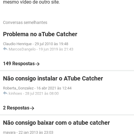
mesmo vídeo de outro site.
Conversas semelhantes
Problema no aTube Catcher
Claudio Henrique
-
29 jul 2010 às 19:48
MarcosDangelo
-
19 jun 2019 às 21:43
149 Respostas
Não consigo instalar o ATube Catcher
Roberta_Gonzalez
-
16 abr 2021 às 12:44
kinhoes
-
28 jul 2021 às 08:00
2 Respostas
Não consigo baixar com o atube catcher
mayara
-
22 jan 2013 às 23:03