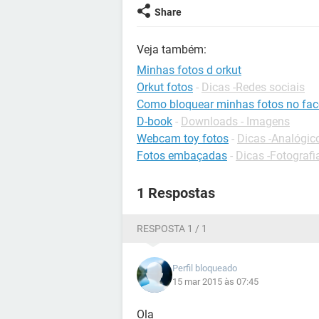
Share
Veja também:
Minhas fotos d orkut
Orkut fotos
-
Dicas -Redes sociais
Como bloquear minhas fotos no fa
D-book
-
Downloads - Imagens
Webcam toy fotos
-
Dicas -Analógico
Fotos embaçadas
-
Dicas -Fotografi
1 Respostas
RESPOSTA 1 / 1
Perfil bloqueado
15 mar 2015 às 07:45
Ola