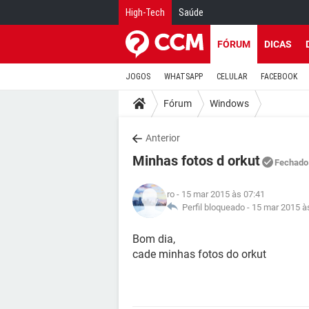
High-Tech
Saúde
FÓRUM
DICAS
JOGOS
WHATSAPP
CELULAR
FACEBOOK
Fórum
Windows
Anterior
Minhas fotos d orkut
Fechado
ro
- 15 mar 2015 às 07:41
Perfil bloqueado -
15 mar 2015 à
Bom dia,
cade minhas fotos do orkut