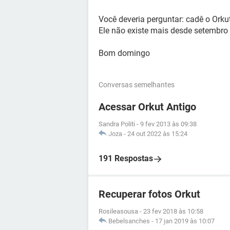
Você deveria perguntar: cadê o Orku
Ele não existe mais desde setembro 
Bom domingo
Conversas semelhantes
Acessar Orkut Antigo
Sandra Politi
-
9 fev 2013 às 09:38
Joza
-
24 out 2022 às 15:24
191 Respostas
Recuperar fotos Orkut
Rosileasousa
-
23 fev 2018 às 10:58
Bebelsanches
-
17 jan 2019 às 10:07