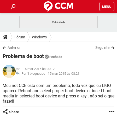
MENU
INÍCIO
JOGOS
WHATSAPP
DICAS
Fórum
Windows
CELULAR
FACEBOOK
JOGOS
WHATSAPP
DOWNLOADS
Anterior
Seguinte
OUTLOOK
EXCEL
CELULAR
FACEBOOK
Problema de boot
INSTAGRAM
JOGOS
GMAIL
WHATSAPP
Fechado
FÓRUM
OUTLOOK
EXCEL
GUIA DE COMPRAS
CELULAR
FACEBOOK
ton
- 14 mar 2015 às 20:12
INSTAGRAM
JOGOS
GMAIL
WHATSAPP
GLOSSÁRIO
Perfil bloqueado -
15 mar 2015 às 08:21
OUTLOOK
EXCEL
GUIA DE COMPRAS
CELULAR
FACEBOOK
INSTAGRAM
JOGOS
GMAIL
WHATSAPP
Meu not CCE esta com um problema, toda vez que eu LIGO
OUTLOOK
EXCEL
aparece Reboot and select proper boot device or insert boot
GUIA DE COMPRAS
CELULAR
FACEBOOK
media in selected boot device and press a key . não sei o que
INSTAGRAM
GMAIL
fazer!!
OUTLOOK
EXCEL
GUIA DE COMPRAS
INSTAGRAM
GMAIL
Share