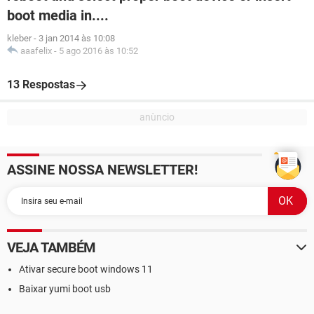
boot media in....
kleber
-
3 jan 2014 às 10:08
aaafelix
-
5 ago 2016 às 10:52
13 Respostas
ASSINE NOSSA NEWSLETTER!
VEJA TAMBÉM
Ativar secure boot windows 11
Baixar yumi boot usb