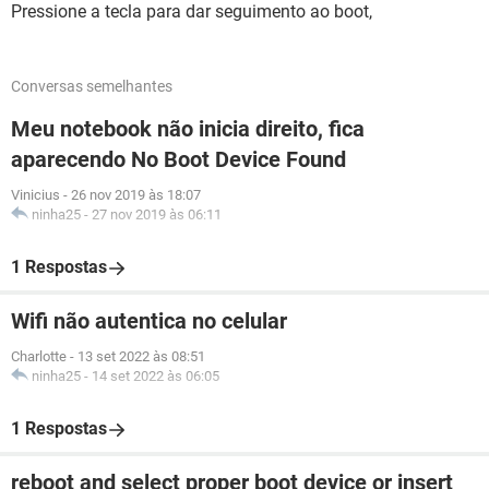
Pressione a tecla para dar seguimento ao boot,
Conversas semelhantes
Meu notebook não inicia direito, fica
aparecendo No Boot Device Found
Vinicius
-
26 nov 2019 às 18:07
ninha25
-
27 nov 2019 às 06:11
1 Respostas
Wifi não autentica no celular
Charlotte
-
13 set 2022 às 08:51
ninha25
-
14 set 2022 às 06:05
1 Respostas
reboot and select proper boot device or insert