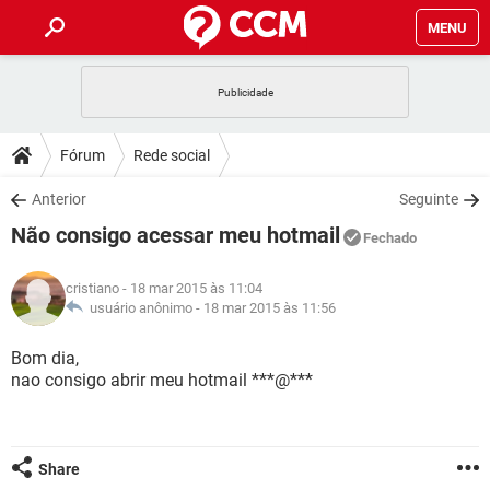
MENU
INÍCIO
JOGOS
WHATSAPP
DICAS
Fórum
Rede social
CELULAR
FACEBOOK
JOGOS
WHATSAPP
DOWNLOADS
Anterior
Seguinte
OUTLOOK
EXCEL
CELULAR
FACEBOOK
Não consigo acessar meu hotmail
INSTAGRAM
JOGOS
GMAIL
WHATSAPP
Fechado
FÓRUM
OUTLOOK
EXCEL
GUIA DE COMPRAS
CELULAR
FACEBOOK
cristiano
- 18 mar 2015 às 11:04
INSTAGRAM
JOGOS
GMAIL
WHATSAPP
GLOSSÁRIO
usuário anônimo -
18 mar 2015 às 11:56
OUTLOOK
EXCEL
GUIA DE COMPRAS
CELULAR
FACEBOOK
INSTAGRAM
JOGOS
GMAIL
WHATSAPP
Bom dia,
OUTLOOK
EXCEL
nao consigo abrir meu hotmail ***@***
GUIA DE COMPRAS
CELULAR
FACEBOOK
INSTAGRAM
GMAIL
OUTLOOK
EXCEL
GUIA DE COMPRAS
INSTAGRAM
GMAIL
Share