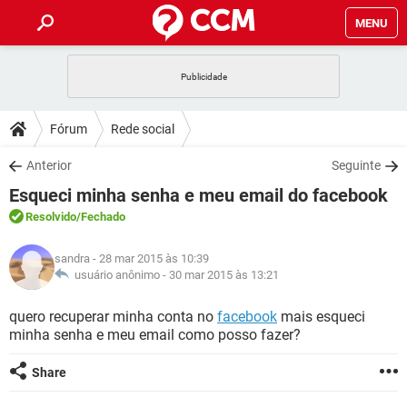
MENU
INÍCIO
JOGOS
WHATSAPP
DICAS
Fórum
Rede social
CELULAR
FACEBOOK
JOGOS
WHATSAPP
DOWNLOADS
Anterior
Seguinte
OUTLOOK
EXCEL
CELULAR
FACEBOOK
Esqueci minha senha e meu email do facebook
INSTAGRAM
JOGOS
GMAIL
WHATSAPP
FÓRUM
OUTLOOK
EXCEL
Resolvido
/Fechado
GUIA DE COMPRAS
CELULAR
FACEBOOK
INSTAGRAM
JOGOS
GMAIL
WHATSAPP
GLOSSÁRIO
OUTLOOK
sandra
- 28 mar 2015 às 10:39
EXCEL
GUIA DE COMPRAS
CELULAR
FACEBOOK
usuário anônimo -
30 mar 2015 às 13:21
INSTAGRAM
JOGOS
GMAIL
WHATSAPP
OUTLOOK
EXCEL
quero recuperar minha conta no
facebook
mais esqueci
GUIA DE COMPRAS
CELULAR
FACEBOOK
minha senha e meu email como posso fazer?
INSTAGRAM
GMAIL
OUTLOOK
EXCEL
GUIA DE COMPRAS
Share
INSTAGRAM
GMAIL