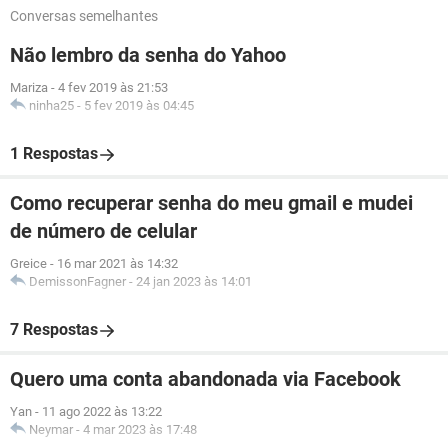
Conversas semelhantes
Não lembro da senha do Yahoo
Mariza
-
4 fev 2019 às 21:53
ninha25
-
5 fev 2019 às 04:45
1 Respostas
Como recuperar senha do meu gmail e mudei
de número de celular
Greice
-
16 mar 2021 às 14:32
DemissonFagner
-
24 jan 2023 às 14:01
7 Respostas
Quero uma conta abandonada via Facebook
Yan
-
11 ago 2022 às 13:22
Neymar
-
4 mar 2023 às 17:48