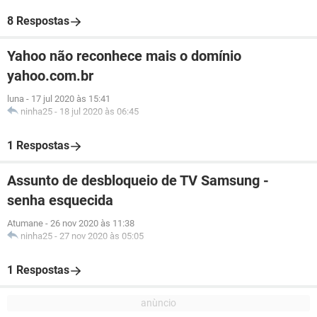
8 Respostas
Yahoo não reconhece mais o domínio
yahoo.com.br
luna
-
17 jul 2020 às 15:41
ninha25
-
18 jul 2020 às 06:45
1 Respostas
Assunto de desbloqueio de TV Samsung -
senha esquecida
Atumane
-
26 nov 2020 às 11:38
ninha25
-
27 nov 2020 às 05:05
1 Respostas