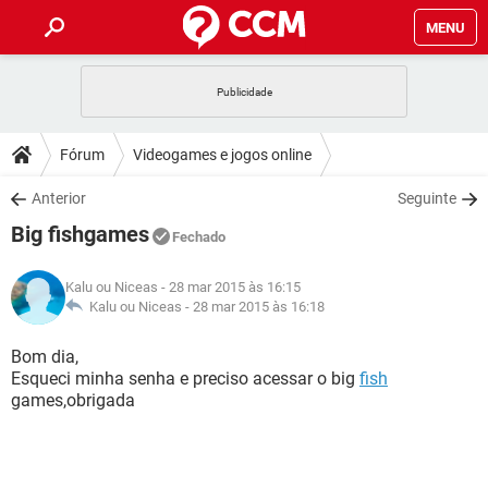
MENU
INÍCIO
JOGOS
WHATSAPP
DICAS
Fórum
Videogames e jogos online
CELULAR
FACEBOOK
JOGOS
WHATSAPP
DOWNLOADS
Anterior
Seguinte
OUTLOOK
EXCEL
CELULAR
FACEBOOK
Big fishgames
INSTAGRAM
JOGOS
GMAIL
WHATSAPP
Fechado
FÓRUM
OUTLOOK
EXCEL
GUIA DE COMPRAS
CELULAR
FACEBOOK
Kalu ou Niceas
- 28 mar 2015 às 16:15
INSTAGRAM
JOGOS
GMAIL
WHATSAPP
GLOSSÁRIO
Kalu ou Niceas -
28 mar 2015 às 16:18
OUTLOOK
EXCEL
GUIA DE COMPRAS
CELULAR
FACEBOOK
INSTAGRAM
JOGOS
GMAIL
WHATSAPP
Bom dia,
OUTLOOK
EXCEL
Esqueci minha senha e preciso acessar o big
fish
GUIA DE COMPRAS
CELULAR
FACEBOOK
games,obrigada
INSTAGRAM
GMAIL
OUTLOOK
EXCEL
GUIA DE COMPRAS
INSTAGRAM
GMAIL