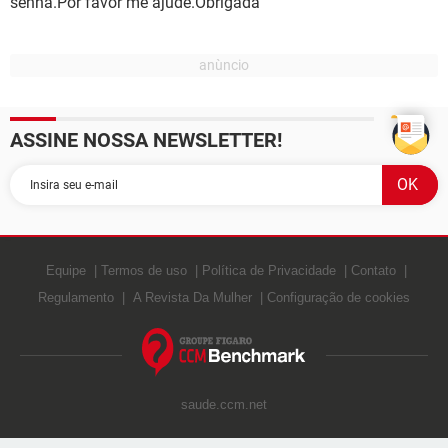
senha.Por favor me ajude.Obrigada
ASSINE NOSSA NEWSLETTER!
Equipe
Termos de uso
Política de Privacidade
Contato
Regulamento
A Revista Da Mulher
Configuração de cookies
saude.ccm.net