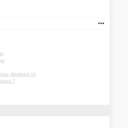
do
one
icas -Windows 10
ndows 7