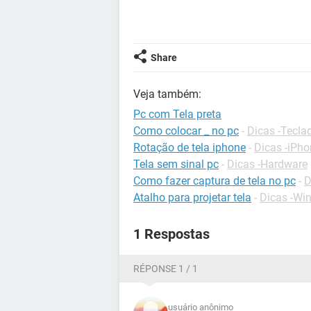
Share
Veja também:
Pc com Tela preta
Como colocar _ no pc
-
Dicas -Tecla
Rotação de tela iphone
-
Dicas -iPh
Tela sem sinal pc
-
Dicas -Hardware
Como fazer captura de tela no pc
-
D
Atalho para projetar tela
-
Dicas -Wi
1 Respostas
RÉPONSE 1 / 1
usuário anônimo