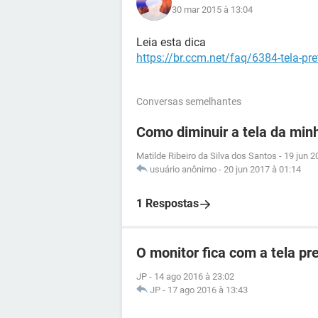
30 mar 2015 à 13:04
Leia esta dica
https://br.ccm.net/faq/6384-tela-pr
Conversas semelhantes
Como diminuir a tela da min
Matilde Ribeiro da Silva dos Santos
-
19 jun 2
usuário anônimo
-
20 jun 2017 à 01:14
1 Respostas
O monitor fica com a tela pr
JP
-
14 ago 2016 à 23:02
JP
-
17 ago 2016 à 13:43