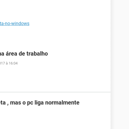
eta-no-windows
ha área de trabalho
017 à 16:04
eta , mas o pc liga normalmente