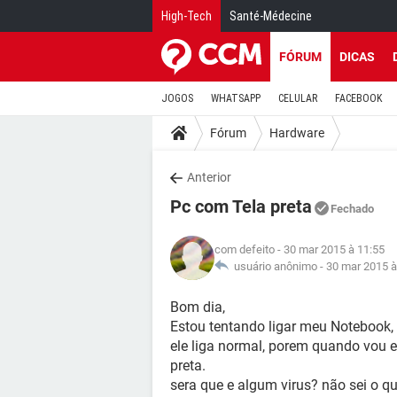
High-Tech
Santé-Médecine
FÓRUM
DICAS
JOGOS
WHATSAPP
CELULAR
FACEBOOK
Fórum
Hardware
Anterior
Pc com Tela preta
Fechado
com defeito
- 30 mar 2015 à 11:55
usuário anônimo -
30 mar 2015 à
Bom dia,
Estou tentando ligar meu Notebook, 
ele liga normal, porem quando vou en
preta.
sera que e algum virus? não sei o qu