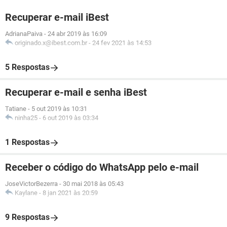
Recuperar e-mail iBest
AdrianaPaiva
-
24 abr 2019 às 16:09
originado.x@ibest.com.br
-
24 fev 2021 às 14:53
5 Respostas
Recuperar e-mail e senha iBest
Tatiane
-
5 out 2019 às 10:31
ninha25
-
6 out 2019 às 03:34
1 Respostas
Receber o código do WhatsApp pelo e-mail
JoseVictorBezerra
-
30 mai 2018 às 05:43
Kaylane
-
8 jan 2021 às 20:59
9 Respostas