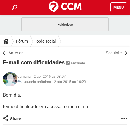
MENU
INÍCIO
JOGOS
WHATSAPP
DICAS
Fórum
Rede social
CELULAR
FACEBOOK
JOGOS
WHATSAPP
DOWNLOADS
Anterior
Seguinte
OUTLOOK
EXCEL
CELULAR
FACEBOOK
E-mail com dificuldades
INSTAGRAM
JOGOS
GMAIL
WHATSAPP
Fechado
FÓRUM
OUTLOOK
EXCEL
GUIA DE COMPRAS
CELULAR
FACEBOOK
camana
- 2 abr 2015 às 08:07
INSTAGRAM
JOGOS
GMAIL
WHATSAPP
GLOSSÁRIO
usuário anônimo -
2 abr 2015 às 10:29
OUTLOOK
EXCEL
GUIA DE COMPRAS
CELULAR
FACEBOOK
INSTAGRAM
JOGOS
GMAIL
WHATSAPP
Bom dia,
OUTLOOK
EXCEL
GUIA DE COMPRAS
CELULAR
FACEBOOK
tenho dificuldade em acessar o meu e-mail
INSTAGRAM
GMAIL
OUTLOOK
EXCEL
GUIA DE COMPRAS
Share
INSTAGRAM
GMAIL