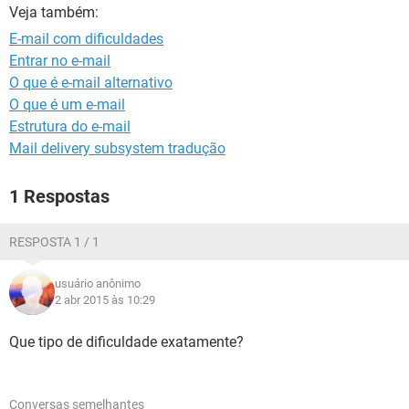
GUIA DE COMPRAS
Veja também:
E-mail com dificuldades
Entrar no e-mail
O que é e-mail alternativo
O que é um e-mail
Estrutura do e-mail
Mail delivery subsystem tradução
1 Respostas
RESPOSTA 1 / 1
usuário anônimo
2 abr 2015 às 10:29
Que tipo de dificuldade exatamente?
Conversas semelhantes