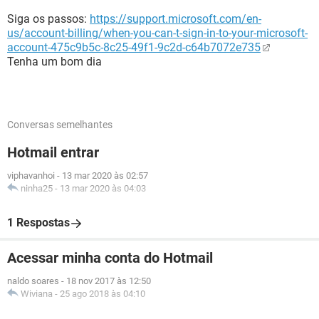
Siga os passos:
https://support.microsoft.com/en-
us/account-billing/when-you-can-t-sign-in-to-your-microsoft-
account-475c9b5c-8c25-49f1-9c2d-c64b7072e735
Tenha um bom dia
Conversas semelhantes
Hotmail entrar
viphavanhoi
-
13 mar 2020 às 02:57
ninha25
-
13 mar 2020 às 04:03
1 Respostas
Acessar minha conta do Hotmail
naldo soares
-
18 nov 2017 às 12:50
Wiviana
-
25 ago 2018 às 04:10