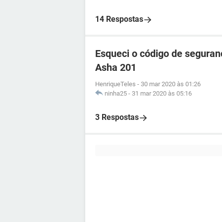
14 Respostas
Esqueci o código de seguran
Asha 201
HenriqueTeles
-
30 mar 2020 às 01:26
ninha25
-
31 mar 2020 às 05:16
3 Respostas