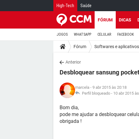
High-Tech
Saúde
FÓRUM
DICAS
JOGOS
WHATSAPP
CELULAR
FACEBOOK
Fórum
Softwares e aplicativos
Anterior
Desbloquear sansung pocke
marcela
- 9 abr 2015 às 20:18
Perfil bloqueado -
10 abr 2015 às
Bom dia,
pode me ajudar a desbloquear celula
obrigada !