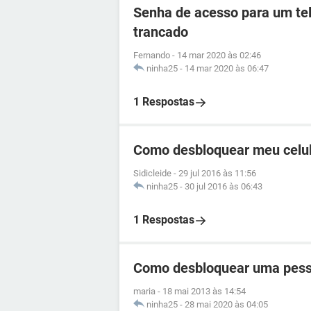
Senha de acesso para um tel
trancado
Fernando
-
14 mar 2020 às 02:46
ninha25
-
14 mar 2020 às 06:47
1 Respostas
Como desbloquear meu celul
Sidicleide
-
29 jul 2016 às 11:56
ninha25
-
30 jul 2016 às 06:43
1 Respostas
Como desbloquear uma pess
maria
-
18 mai 2013 às 14:54
ninha25
-
28 mai 2020 às 04:05