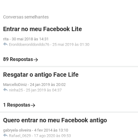
Conversas semelhantes
Entrar no meu Facebook Lite
rita
-
30 mai 2018 às 14:31
Eronildoeronildonildo76
-
25 mai 2019 às 01:30
89 Respostas
Resgatar o antigo Face Life
MarcelloDiniz
-
24 jan 2019 às 20:02
ninha25
-
25 jan 2019 às 04:37
1 Respostas
Quero entrar no meu Facebook antigo
gabryela oliveira
-
4 fev 2014 às 13:10
Rafael_0629
-
17 ago 2020 às 09:53