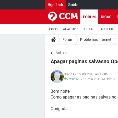
High-Tech
Saúde
FÓRUM
DICAS
JOGOS
WHATSAPP
CELULAR
FACEBOOK
Fórum
Problemas Internet
Anterior
Apagar paginas salvasno Op
Branca
- 15 abr 2015 às 17:06
C0Y073
-
11 mai 2015 às 13:10
Bom noite;
Como apagar as paginas salvas no 
Obrigada