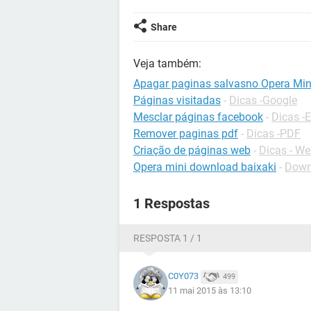
Share
Veja também:
Apagar paginas salvasno Opera Min
Páginas visitadas
-
Dicas -Google
Mesclar páginas facebook
-
Dicas -
Remover paginas pdf
-
Dicas -PDF
Criação de páginas web
-
Dicas - W
Opera mini download baixaki
-
Down
1 Respostas
RESPOSTA 1 / 1
C0Y073
499
11 mai 2015 às 13:10