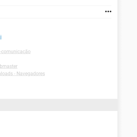
i
E-comunicação
ebmaster
loads - Navegadores