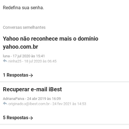
Redefina sua senha.
Conversas semelhantes
Yahoo não reconhece mais o domínio
yahoo.com.br
luna
-
17 jul 2020 às 15:41
ninha25
-
18 jul 2020 às 06:45
1 Respostas
Recuperar e-mail iBest
AdrianaPaiva
-
24 abr 2019 às 16:09
originado.x@ibest.com.br
-
24 fev 2021 às 14:53
5 Respostas