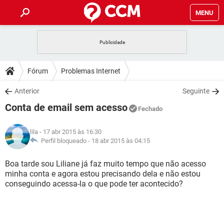
MENU
INÍCIO
JOGOS
WHATSAPP
DICAS
Fórum
Problemas Internet
CELULAR
FACEBOOK
JOGOS
WHATSAPP
DOWNLOADS
Anterior
Seguinte
OUTLOOK
EXCEL
CELULAR
FACEBOOK
Conta de email sem acesso
INSTAGRAM
JOGOS
GMAIL
WHATSAPP
Fechado
FÓRUM
OUTLOOK
EXCEL
GUIA DE COMPRAS
CELULAR
FACEBOOK
lila
- 17 abr 2015 às 16:30
INSTAGRAM
JOGOS
GMAIL
WHATSAPP
GLOSSÁRIO
Perfil bloqueado -
18 abr 2015 às 04:15
OUTLOOK
EXCEL
GUIA DE COMPRAS
CELULAR
FACEBOOK
INSTAGRAM
JOGOS
GMAIL
WHATSAPP
Boa tarde sou Liliane já faz muito tempo que não acesso
OUTLOOK
EXCEL
minha conta e agora estou precisando dela e não estou
GUIA DE COMPRAS
CELULAR
FACEBOOK
conseguindo acessa-la o que pode ter acontecido?
INSTAGRAM
GMAIL
OUTLOOK
EXCEL
GUIA DE COMPRAS
INSTAGRAM
GMAIL