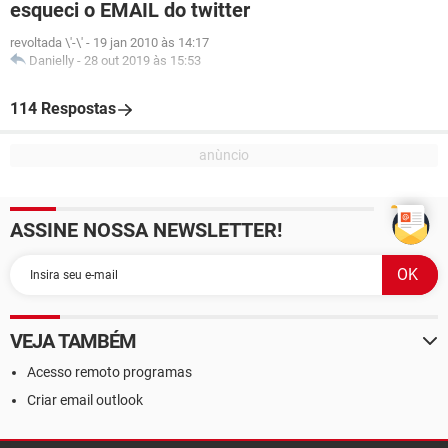
esqueci o EMAIL do twitter
revoltada \'-\'
-
19 jan 2010 às 14:17
Danielly
-
28 out 2019 às 15:53
114 Respostas
ASSINE NOSSA NEWSLETTER!
VEJA TAMBÉM
Acesso remoto programas
Criar email outlook