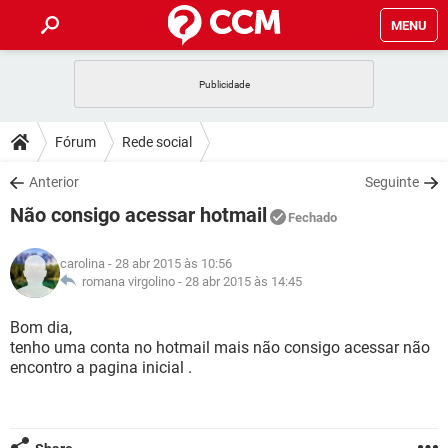
MENU
INÍCIO
JOGOS
WHATSAPP
DICAS
Fórum
Rede social
CELULAR
FACEBOOK
JOGOS
WHATSAPP
DOWNLOADS
Anterior
Seguinte
OUTLOOK
EXCEL
CELULAR
FACEBOOK
Não consigo acessar hotmail
INSTAGRAM
JOGOS
GMAIL
WHATSAPP
Fechado
FÓRUM
OUTLOOK
EXCEL
GUIA DE COMPRAS
CELULAR
FACEBOOK
carolina
- 28 abr 2015 às 10:56
INSTAGRAM
JOGOS
GMAIL
WHATSAPP
GLOSSÁRIO
romana virgolino -
28 abr 2015 às 14:45
OUTLOOK
EXCEL
GUIA DE COMPRAS
CELULAR
FACEBOOK
INSTAGRAM
JOGOS
GMAIL
WHATSAPP
Bom dia,
OUTLOOK
EXCEL
tenho uma conta no hotmail mais não consigo acessar não
GUIA DE COMPRAS
CELULAR
FACEBOOK
encontro a pagina inicial .
INSTAGRAM
GMAIL
OUTLOOK
EXCEL
GUIA DE COMPRAS
INSTAGRAM
GMAIL