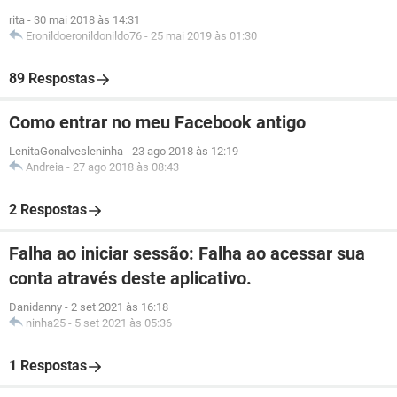
rita
-
30 mai 2018 às 14:31
Eronildoeronildonildo76
-
25 mai 2019 às 01:30
89 Respostas
Como entrar no meu Facebook antigo
LenitaGonalvesleninha
-
23 ago 2018 às 12:19
Andreia
-
27 ago 2018 às 08:43
2 Respostas
Falha ao iniciar sessão: Falha ao acessar sua
conta através deste aplicativo.
Danidanny
-
2 set 2021 às 16:18
ninha25
-
5 set 2021 às 05:36
1 Respostas