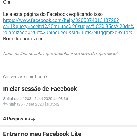
Ola
Leia esta página do Facebook explicando isso
https://www.facebook.com/help/320587401313728?
sr=1&query=aceitei%20muitas%20sugest%C3%B5es%20de%
20amizada%20e%20bloqueou&sid=10tR3NDqqmrSq8xJp
Bom dia para você
Nada melhor de saber que amanhã é um novo dia: que alivio!
Conversas semelhantes
Iniciar sessão de Facebook
SofiaLopes1283
-
6 set 2020 às 08:36
ninha25
-
7 set 2020 às 05:42
4 Respostas
Entrar no meu Facebook Lite