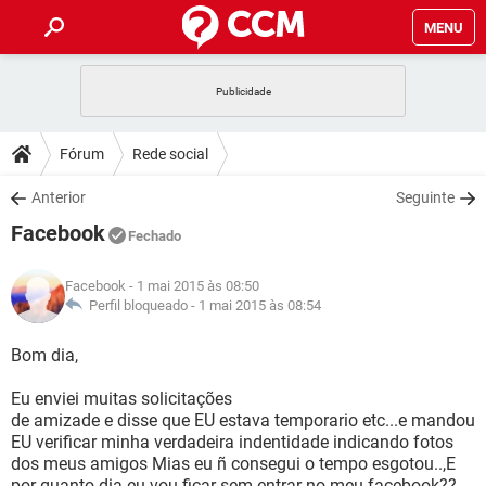
MENU
INÍCIO
JOGOS
WHATSAPP
DICAS
Fórum
Rede social
CELULAR
FACEBOOK
JOGOS
WHATSAPP
DOWNLOADS
Anterior
Seguinte
OUTLOOK
EXCEL
CELULAR
FACEBOOK
Facebook
INSTAGRAM
JOGOS
GMAIL
WHATSAPP
Fechado
FÓRUM
OUTLOOK
EXCEL
GUIA DE COMPRAS
CELULAR
FACEBOOK
Facebook
- 1 mai 2015 às 08:50
INSTAGRAM
JOGOS
GMAIL
WHATSAPP
GLOSSÁRIO
Perfil bloqueado -
1 mai 2015 às 08:54
OUTLOOK
EXCEL
GUIA DE COMPRAS
CELULAR
FACEBOOK
INSTAGRAM
JOGOS
GMAIL
WHATSAPP
Bom dia,
OUTLOOK
EXCEL
GUIA DE COMPRAS
CELULAR
FACEBOOK
Eu enviei muitas solicitações
INSTAGRAM
GMAIL
de amizade e disse que EU estava temporario etc...e mandou
OUTLOOK
EXCEL
GUIA DE COMPRAS
EU verificar minha verdadeira indentidade indicando fotos
INSTAGRAM
GMAIL
dos meus amigos Mias eu ñ consegui o tempo esgotou..,E
por quanto dia eu vou ficar sem entrar no meu facebook??