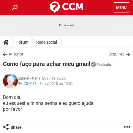
MENU
INÍCIO
JOGOS
WHATSAPP
DICAS
Fórum
Rede social
CELULAR
FACEBOOK
JOGOS
WHATSAPP
DOWNLOADS
Anterior
Seguinte
OUTLOOK
EXCEL
CELULAR
FACEBOOK
Como faço para achar meu gmail
INSTAGRAM
JOGOS
GMAIL
WHATSAPP
Fechado
FÓRUM
OUTLOOK
EXCEL
GUIA DE COMPRAS
CELULAR
FACEBOOK
gabriel
- 8 mai 2015 às 12:25
INSTAGRAM
JOGOS
GMAIL
WHATSAPP
GLOSSÁRIO
C0Y073
-
8 mai 2015 às 12:31
OUTLOOK
EXCEL
GUIA DE COMPRAS
CELULAR
FACEBOOK
INSTAGRAM
JOGOS
GMAIL
WHATSAPP
Bom dia,
OUTLOOK
EXCEL
eu esquesi a minha senha e eu quero ajuda
GUIA DE COMPRAS
CELULAR
FACEBOOK
por favor
INSTAGRAM
GMAIL
OUTLOOK
EXCEL
GUIA DE COMPRAS
INSTAGRAM
GMAIL
Share