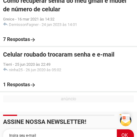
Como recuperar senha do meu gmail e mudei
de número de celular
Greice
-
16 mar 2021 às 14:32
DemissonFagner
-
24 jan 2023 às 14:01
7 Respostas
Celular roubado trocaram senha e e-mail
Tierri
-
25 jun 2020 às 22:49
ninha25
-
26 jun 2020 às 05:02
1 Respostas
ASSINE NOSSA NEWSLETTER!