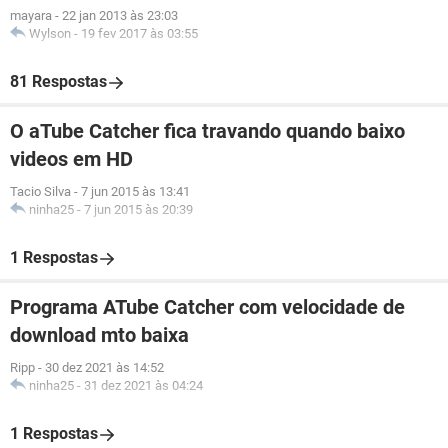
mayara
-
22 jan 2013 às 23:03
Wylson
-
19 fev 2017 às 03:55
81 Respostas
O aTube Catcher fica travando quando baixo
videos em HD
Tacio Silva
-
7 jun 2015 às 13:41
ninha25
-
7 jun 2015 às 20:39
1 Respostas
Programa ATube Catcher com velocidade de
download mto baixa
Ripp
-
30 dez 2021 às 14:52
ninha25
-
31 dez 2021 às 04:24
1 Respostas