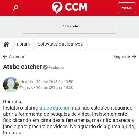
MENU
INÍCIO
JOGOS
WHATSAPP
DICAS
Fórum
Softwares e aplicativos
CELULAR
FACEBOOK
JOGOS
WHATSAPP
DOWNLOADS
Anterior
Seguinte
OUTLOOK
EXCEL
CELULAR
FACEBOOK
Atube catcher
INSTAGRAM
JOGOS
GMAIL
WHATSAPP
Fechado
FÓRUM
OUTLOOK
EXCEL
GUIA DE COMPRAS
CELULAR
FACEBOOK
eduardo
- 13 mai 2015 às 19:50
INSTAGRAM
JOGOS
GMAIL
WHATSAPP
GLOSSÁRIO
jack -
14 mai 2015 às 18:50
OUTLOOK
EXCEL
GUIA DE COMPRAS
CELULAR
FACEBOOK
INSTAGRAM
JOGOS
GMAIL
WHATSAPP
Bom dia,
OUTLOOK
EXCEL
Instalei o último
atube catcher
mas não estou conseguindo
GUIA DE COMPRAS
CELULAR
FACEBOOK
abrir a ferramenta de pesquisa de video. Insistentemente
INSTAGRAM
GMAIL
fico clicando em cima desta ferramenta, mas não aparece a
OUTLOOK
EXCEL
GUIA DE COMPRAS
janela para procura de vídeos. No aguardo de alguma ajuda,
INSTAGRAM
GMAIL
Eduardo