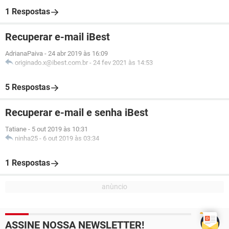
1 Respostas
Recuperar e-mail iBest
AdrianaPaiva
-
24 abr 2019 às 16:09
originado.x@ibest.com.br
-
24 fev 2021 às 14:53
5 Respostas
Recuperar e-mail e senha iBest
Tatiane
-
5 out 2019 às 10:31
ninha25
-
6 out 2019 às 03:34
1 Respostas
ASSINE NOSSA NEWSLETTER!