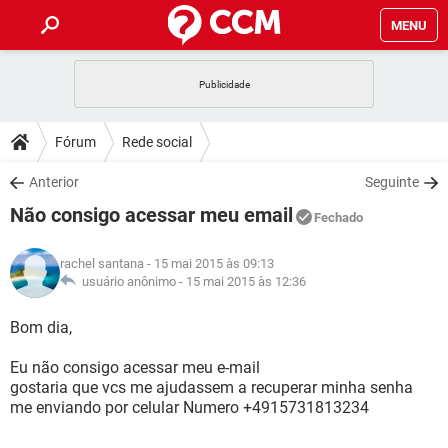
MENU
INÍCIO
JOGOS
WHATSAPP
DICAS
Fórum
Rede social
CELULAR
FACEBOOK
JOGOS
WHATSAPP
DOWNLOADS
Anterior
Seguinte
OUTLOOK
EXCEL
CELULAR
FACEBOOK
Não consigo acessar meu email
INSTAGRAM
JOGOS
GMAIL
WHATSAPP
Fechado
FÓRUM
OUTLOOK
EXCEL
GUIA DE COMPRAS
CELULAR
FACEBOOK
rachel santana
- 15 mai 2015 às 09:13
INSTAGRAM
JOGOS
GMAIL
WHATSAPP
GLOSSÁRIO
usuário anônimo -
15 mai 2015 às 12:36
OUTLOOK
EXCEL
GUIA DE COMPRAS
CELULAR
FACEBOOK
INSTAGRAM
JOGOS
GMAIL
WHATSAPP
Bom dia,
OUTLOOK
EXCEL
GUIA DE COMPRAS
CELULAR
FACEBOOK
Eu não consigo acessar meu e-mail
INSTAGRAM
GMAIL
gostaria que vcs me ajudassem a recuperar minha senha
OUTLOOK
EXCEL
GUIA DE COMPRAS
me enviando por celular Numero +4915731813234
INSTAGRAM
GMAIL