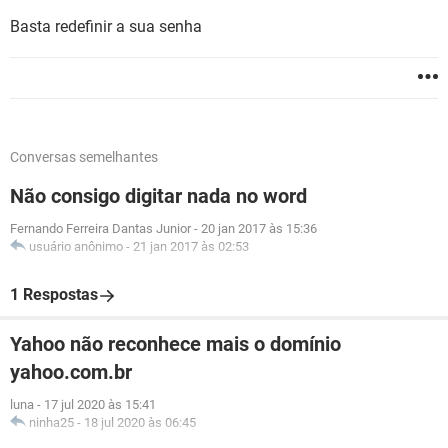
Basta redefinir a sua senha
Conversas semelhantes
Não consigo digitar nada no word
Fernando Ferreira Dantas Junior
-
20 jan 2017 às 15:36
usuário anônimo
-
21 jan 2017 às 02:53
1 Respostas
Yahoo não reconhece mais o domínio
yahoo.com.br
luna
-
17 jul 2020 às 15:41
ninha25
-
18 jul 2020 às 06:45