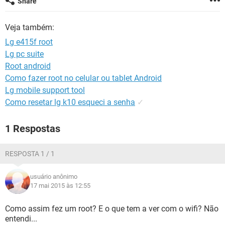
Share
GUIA DE COMPRAS
Veja também:
Lg e415f root
Lg pc suite
Root android
Como fazer root no celular ou tablet Android
Lg mobile support tool
Como resetar lg k10 esqueci a senha
✓
1 Respostas
RESPOSTA 1 / 1
usuário anônimo
17 mai 2015 às 12:55
Como assim fez um root? E o que tem a ver com o wifi? Não
entendi...