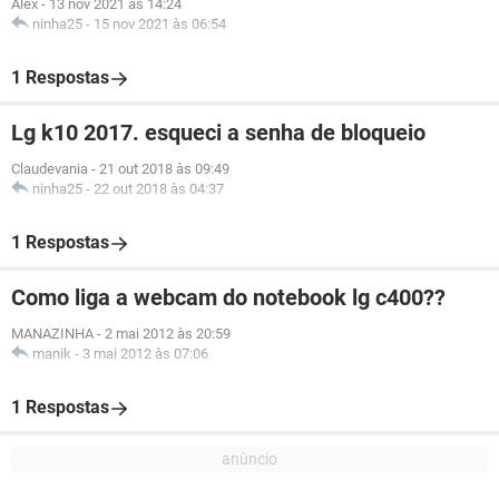
Alex
-
13 nov 2021 às 14:24
ninha25
-
15 nov 2021 às 06:54
1 Respostas
Lg k10 2017. esqueci a senha de bloqueio
Claudevania
-
21 out 2018 às 09:49
ninha25
-
22 out 2018 às 04:37
1 Respostas
Como liga a webcam do notebook lg c400??
MANAZINHA
-
2 mai 2012 às 20:59
manik
-
3 mai 2012 às 07:06
1 Respostas