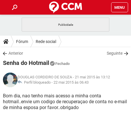
MENU
INÍCIO
JOGOS
WHATSAPP
DICAS
Fórum
Rede social
CELULAR
FACEBOOK
JOGOS
WHATSAPP
DOWNLOADS
Anterior
Seguinte
OUTLOOK
EXCEL
CELULAR
FACEBOOK
Senha do Hotmail
INSTAGRAM
JOGOS
GMAIL
WHATSAPP
Fechado
FÓRUM
OUTLOOK
EXCEL
GUIA DE COMPRAS
CELULAR
FACEBOOK
DOUGLAS CORDEIRO DE SOUZA
- 21 mai 2015 às 13:12
INSTAGRAM
JOGOS
GMAIL
WHATSAPP
GLOSSÁRIO
Perfil bloqueado -
22 mai 2015 às 06:43
OUTLOOK
EXCEL
GUIA DE COMPRAS
CELULAR
FACEBOOK
INSTAGRAM
JOGOS
GMAIL
WHATSAPP
Bom dia, nao tenho mais acesso a minha conta
OUTLOOK
EXCEL
hotmail..envie um codigo de recuperaçao de conta no e-mail
GUIA DE COMPRAS
CELULAR
FACEBOOK
de minha esposa por favor..obrigado
INSTAGRAM
GMAIL
OUTLOOK
EXCEL
GUIA DE COMPRAS
INSTAGRAM
GMAIL