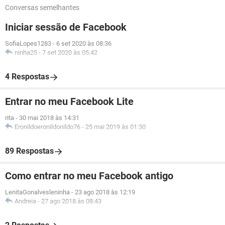
Conversas semelhantes
Iniciar sessão de Facebook
SofiaLopes1283
-
6 set 2020 às 08:36
ninha25
-
7 set 2020 às 05:42
4 Respostas
Entrar no meu Facebook Lite
rita
-
30 mai 2018 às 14:31
Eronildoeronildonildo76
-
25 mai 2019 às 01:30
89 Respostas
Como entrar no meu Facebook antigo
LenitaGonalvesleninha
-
23 ago 2018 às 12:19
Andreia
-
27 ago 2018 às 08:43