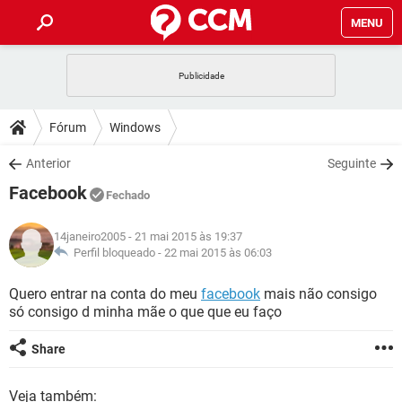
MENU
INÍCIO
JOGOS
WHATSAPP
DICAS
Fórum
Windows
CELULAR
FACEBOOK
JOGOS
WHATSAPP
DOWNLOADS
Anterior
Seguinte
OUTLOOK
EXCEL
CELULAR
FACEBOOK
Facebook
INSTAGRAM
JOGOS
GMAIL
WHATSAPP
Fechado
FÓRUM
OUTLOOK
EXCEL
GUIA DE COMPRAS
CELULAR
FACEBOOK
14janeiro2005
- 21 mai 2015 às 19:37
INSTAGRAM
JOGOS
GMAIL
WHATSAPP
GLOSSÁRIO
Perfil bloqueado -
22 mai 2015 às 06:03
OUTLOOK
EXCEL
GUIA DE COMPRAS
CELULAR
FACEBOOK
INSTAGRAM
JOGOS
GMAIL
WHATSAPP
Quero entrar na conta do meu
facebook
mais não consigo
OUTLOOK
EXCEL
só consigo d minha mãe o que que eu faço
GUIA DE COMPRAS
CELULAR
FACEBOOK
INSTAGRAM
GMAIL
OUTLOOK
EXCEL
Share
GUIA DE COMPRAS
INSTAGRAM
GMAIL
Veja também: