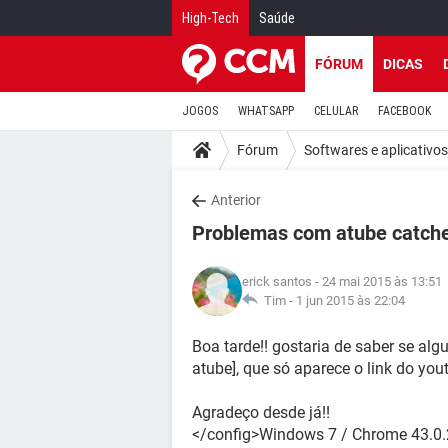
High-Tech
Saúde
FÓRUM
DICAS
JOGOS
WHATSAPP
CELULAR
FACEBOOK
Fórum
Softwares e aplicativos
Anterior
Problemas com atube catch
erick santos
- 24 mai 2015 às 13:51
Tim -
1 jun 2015 às 22:04
Boa tarde!! gostaria de saber se al
atube], que só aparece o link do you
Agradeço desde já!!
</config>Windows 7 / Chrome 43.0.