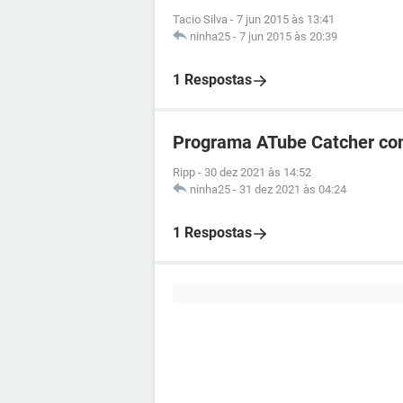
Tacio Silva
-
7 jun 2015 às 13:41
ninha25
-
7 jun 2015 às 20:39
1 Respostas
Programa ATube Catcher com
Ripp
-
30 dez 2021 às 14:52
ninha25
-
31 dez 2021 às 04:24
1 Respostas