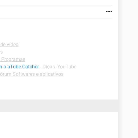
 de vídeo
es
 Programas
m o aTube Catcher
-
Dicas -YouTube
órum Softwares e aplicativos