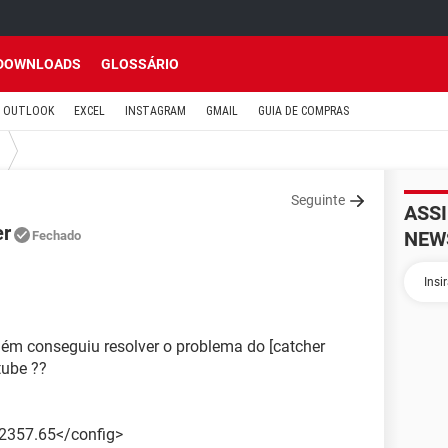
DOWNLOADS
GLOSSÁRIO
OUTLOOK
EXCEL
INSTAGRAM
GMAIL
GUIA DE COMPRAS
Seguinte
ASS
er
NEW
Fechado
guém conseguiu resolver o problema do [catcher
tube ??
2357.65</config>