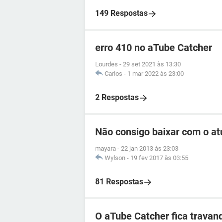
149 Respostas
erro 410 no aTube Catcher
Lourdes
-
29 set 2021 às 13:30
Carlos
-
1 mar 2022 às 23:00
2 Respostas
Não consigo baixar com o at
mayara
-
22 jan 2013 às 23:03
Wylson
-
19 fev 2017 às 03:55
81 Respostas
O aTube Catcher fica trava