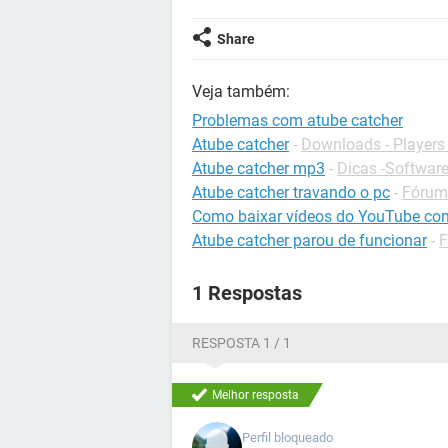
Share
Veja também:
Problemas com atube catcher
Atube catcher
-
Downloads - Players
Atube catcher mp3
-
Dicas -Softwar
Atube catcher travando o pc
-
Fórum
Como baixar vídeos do YouTube co
Atube catcher parou de funcionar
-
F
1 Respostas
RESPOSTA 1 / 1
Melhor resposta
Perfil bloqueado