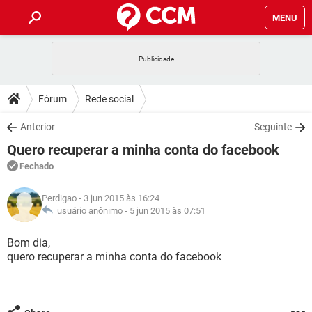
MENU
INÍCIO
JOGOS
WHATSAPP
DICAS
Fórum
Rede social
CELULAR
FACEBOOK
JOGOS
WHATSAPP
DOWNLOADS
Anterior
Seguinte
OUTLOOK
EXCEL
CELULAR
FACEBOOK
Quero recuperar a minha conta do facebook
INSTAGRAM
JOGOS
GMAIL
WHATSAPP
FÓRUM
OUTLOOK
EXCEL
Fechado
GUIA DE COMPRAS
CELULAR
FACEBOOK
INSTAGRAM
JOGOS
GMAIL
WHATSAPP
GLOSSÁRIO
OUTLOOK
Perdigao
- 3 jun 2015 às 16:24
EXCEL
GUIA DE COMPRAS
CELULAR
FACEBOOK
usuário anônimo -
5 jun 2015 às 07:51
INSTAGRAM
JOGOS
GMAIL
WHATSAPP
OUTLOOK
EXCEL
Bom dia,
GUIA DE COMPRAS
CELULAR
FACEBOOK
quero recuperar a minha conta do facebook
INSTAGRAM
GMAIL
OUTLOOK
EXCEL
GUIA DE COMPRAS
INSTAGRAM
GMAIL