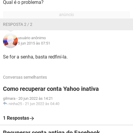
Qual é o problema?
RESPOSTA 2 / 2
usuário anônimo
5 jun 2015 às 07:51
Se for a senha, basta redfiní-la.
Conversas semelhantes
Como recuperar conta Yahoo inativa
gilmara
-
20 jun 2022 às 14:21
ninha25
-
21 jun 2022 às 04:40
1 Respostas
Recuperar conta antiga do Facebook