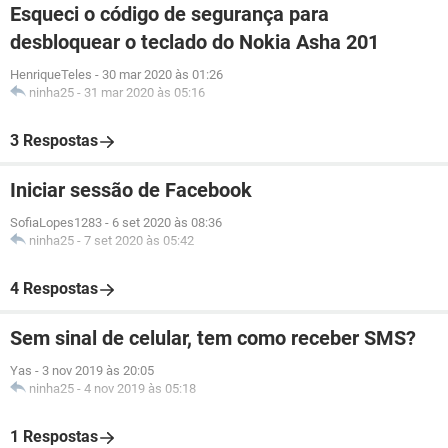
Esqueci o código de segurança para
desbloquear o teclado do Nokia Asha 201
HenriqueTeles
-
30 mar 2020 às 01:26
ninha25
-
31 mar 2020 às 05:16
3 Respostas
Iniciar sessão de Facebook
SofiaLopes1283
-
6 set 2020 às 08:36
ninha25
-
7 set 2020 às 05:42
4 Respostas
Sem sinal de celular, tem como receber SMS?
Yas
-
3 nov 2019 às 20:05
ninha25
-
4 nov 2019 às 05:18
1 Respostas