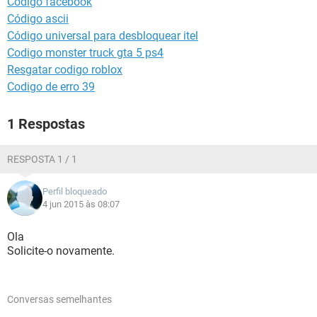
Codigo facebook
GUIA DE COMPRAS
Código ascii
Código universal para desbloquear itel
Codigo monster truck gta 5 ps4
Resgatar codigo roblox
Codigo de erro 39
1 Respostas
RESPOSTA 1 / 1
Perfil bloqueado
4 jun 2015 às 08:07
Ola
Solicite-o novamente.
Conversas semelhantes